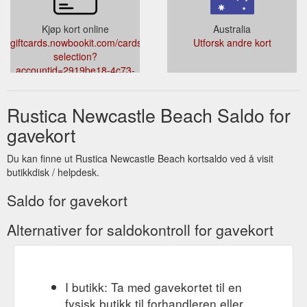
Kjøp kort online
Australia
giftcards.nowbookit.com/cards/card-
Utforsk andre kort
selection?
accountid=2919be18-4c73-
4164-b719-
5662d3616a57&venueid=1306&theme=light&accent=120,84,71
Rustica Newcastle Beach Saldo for
gavekort
Du kan finne ut Rustica Newcastle Beach kortsaldo ved å visit
butikkdisk / helpdesk.
Saldo for gavekort
Alternativer for saldokontroll for gavekort
I butikk: Ta med gavekortet til en
fysisk butikk til forhandleren eller