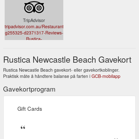
TripAdvisor
tripadvisor.com.au/Restaurant_Review-
g255325-d2371317-Reviews-
Rustica-
Newcastle_Greater_Newcastle_New_South_Wales.html
Rustica Newcastle Beach Gavekort
Rustica Newcastle Beach gavekort- eller gavekortkoblinger.
Praktisk måte å håndtere balanse på farten i
GCB-mobilapp
Gavekortprogram
Gift Cards