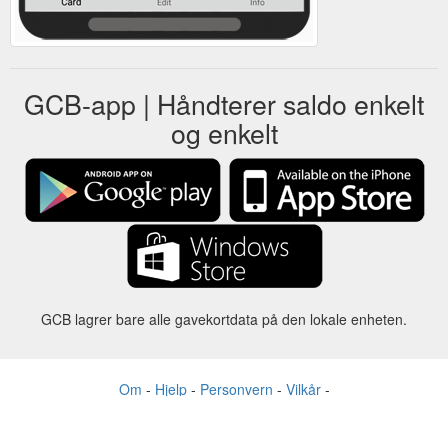
GCB-app | Håndterer saldo enkelt
og enkelt
GCB lagrer bare alle gavekortdata på den lokale enheten.
Om
-
Hjelp
-
Personvern
-
Vilkår
-
Språk
Forandre
©2012-2024 - Gift Card Balance Today - gcb.today - -au-east