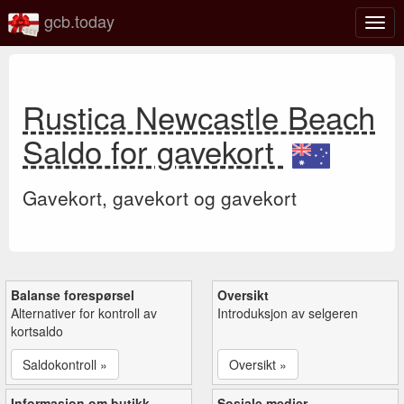
gcb.today
Veks
mell
navi
Rustica Newcastle Beach
Saldo for gavekort
Gavekort, gavekort og gavekort
Balanse forespørsel
Oversikt
Alternativer for kontroll av
Introduksjon av selgeren
kortsaldo
Saldokontroll »
Oversikt »
Informasjon om butikk
Sosiale medier