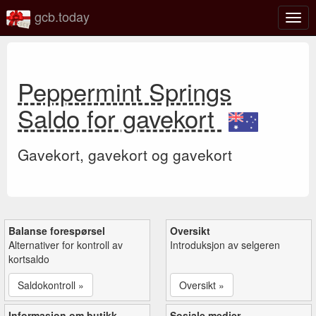
gcb.today
Veks
mell
navi
Peppermint Springs
Saldo for gavekort
Gavekort, gavekort og gavekort
Balanse forespørsel
Oversikt
Alternativer for kontroll av
Introduksjon av selgeren
kortsaldo
Saldokontroll »
Oversikt »
Informasjon om butikk
Sosiale medier