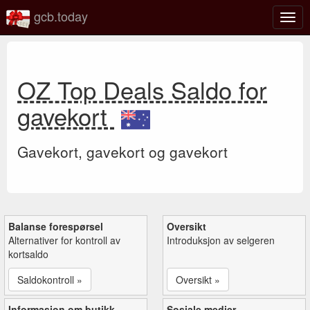
gcb.today
Veks
mell
navi
OZ Top Deals Saldo for
gavekort
Gavekort, gavekort og gavekort
Balanse forespørsel
Oversikt
Alternativer for kontroll av
Introduksjon av selgeren
kortsaldo
Saldokontroll »
Oversikt »
Informasjon om butikk
Sosiale medier