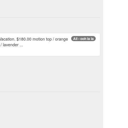
Vacation. $180.00 motion top / orange
All • ooh la la
 lavender ...