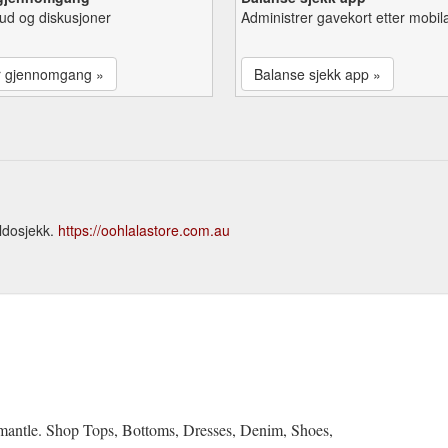
lbud og diskusjoner
Administrer gavekort etter mobil
r gjennomgang »
Balanse sjekk app »
ldosjekk.
https://oohlalastore.com.au
emantle. Shop Tops, Bottoms, Dresses, Denim, Shoes,