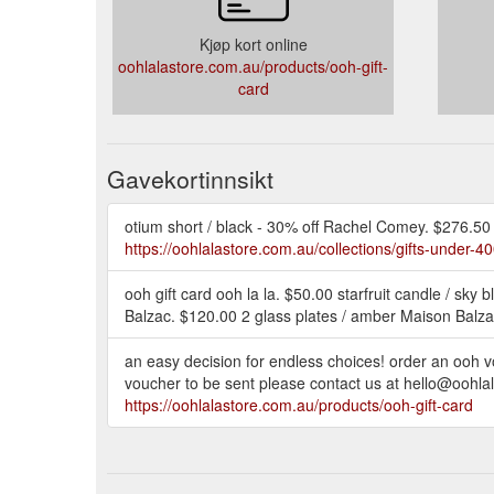
Kjøp kort online
oohlalastore.com.au/products/ooh-gift-
card
Gavekortinnsikt
otium short / black - 30% off Rachel Comey. $276.50
https://oohlalastore.com.au/collections/gifts-under-4
ooh gift card ooh la la. $50.00 starfruit candle / sky
Balzac. $120.00 2 glass plates / amber Maison Balza
an easy decision for endless choices! order an ooh vou
voucher to be sent please contact us at hello@oohlala
https://oohlalastore.com.au/products/ooh-gift-card