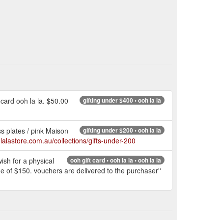
card ooh la la. $50.00
gifting under $400 • ooh la la
ss plates / pink Maison
gifting under $200 • ooh la la
hlalastore.com.au/collections/gifts-under-200
ish for a physical
ooh gift card • ooh la la • ooh la la
e of $150. vouchers are delivered to the purchaser''