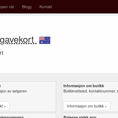
ppen vår
Blogg
Kontakt
r gavekort
rt
t
Informasjon om butikk
sjon av selgeren
Butikknettsted, kontaktnummer, 
kt »
Informasjon om butikk »
 gjennomgang
Balanse sjekk app