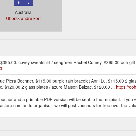
Australia
Utforsk andre kort
 $395.00. covey sweatshirt / seagreen Rachel Comey. $395.00 ooh gift 
00
 blue Piera Bochner. $115.00 purple rain bracelet Anni Lu. $115.00 2 gla
c. $120.00 2 glass plates / azure Maison Balzac. $120.00 ...
https://oo
cher and a printable PDF version will be sent to the recipient. If you w
store.com.au to organise - we will post vouchers for free over the valu