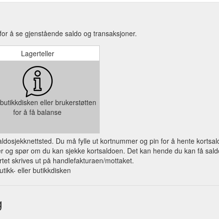
for å se gjenstående saldo og transaksjoner.
Lagerteller
butikkdisken eller brukerstøtten
for å få balanse
 saldosjekknettsted. Du må fylle ut kortnummer og pin for å hente kortsal
og spør om du kan sjekke kortsaldoen. Det kan hende du kan få saldo på
et skrives ut på handlefakturaen/mottaket.
utikk- eller butikkdisken
g