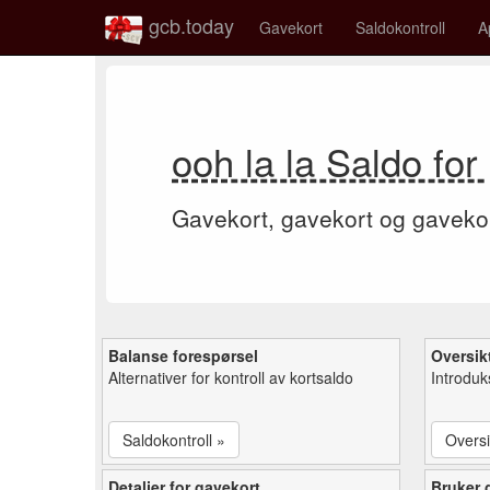
gcb.today
Gavekort
Saldokontroll
A
ooh la la Saldo fo
Gavekort, gavekort og gaveko
Balanse forespørsel
Oversik
Alternativer for kontroll av kortsaldo
Introduk
Saldokontroll »
Oversi
Detaljer for gavekort
Bruker