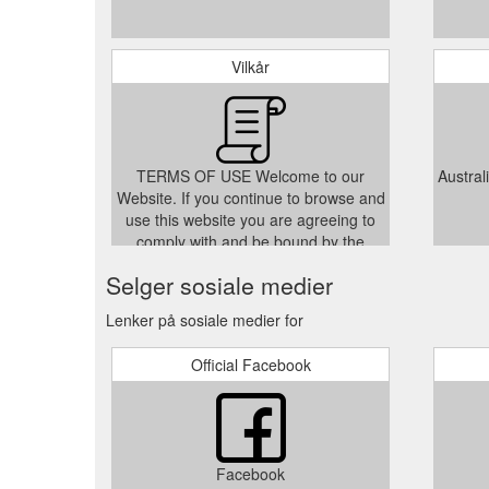
Vilkår
TERMS OF USE Welcome to our
Austral
Website. If you continue to browse and
use this website you are agreeing to
comply with and be bound by the
following terms and conditions of use,
Selger sosiale medier
which together with our privacy policy
and website disclaimer, govern
Lenker på sosiale medier for
Melbourne Watch Company’s
relationship with you in relation to your
Official Facebook
use of
../pages/terms-of-use
Facebook