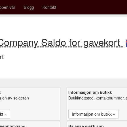
ppen vår
Blogg
Kontakt
Company Saldo for gavekort
rt
t
Informasjon om butikk
sjon av selgeren
Butikknettsted, kontaktnummer, 
kt »
Informasjon om butikk »
 gjennomgang
Balanse sjekk app