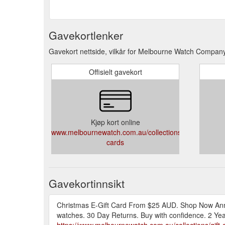
Gavekortlenker
Gavekort nettside, vilkår for Melbourne Watch Company
Offisielt gavekort
Kjøp kort online
www.melbournewatch.com.au/collections/gift-
cards
Gavekortinnsikt
Christmas E-Gift Card From $25 AUD. Shop Now Ann
watches. 30 Day Returns. Buy with confidence. 2 Year 
https://www.melbournewatch.com.au/collections/gift-