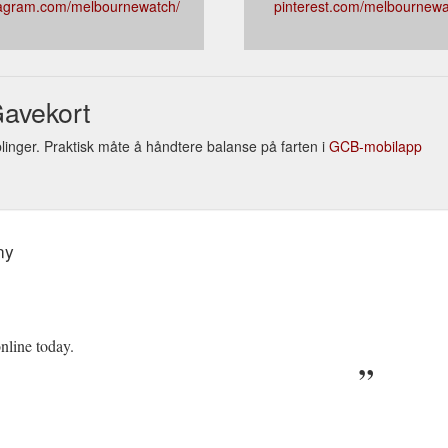
tagram.com/melbournewatch/
pinterest.com/melbournew
avekort
nger. Praktisk måte å håndtere balanse på farten i
GCB-mobilapp
ny
nline today.