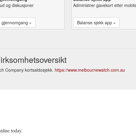
lbud og diskusjoner
Administrer gavekort etter mobil
r gjennomgang »
Balanse sjekk app »
rksomhetsoversikt
tch Company kortsaldosjekk.
https://www.melbournewatch.com.au
nline today.