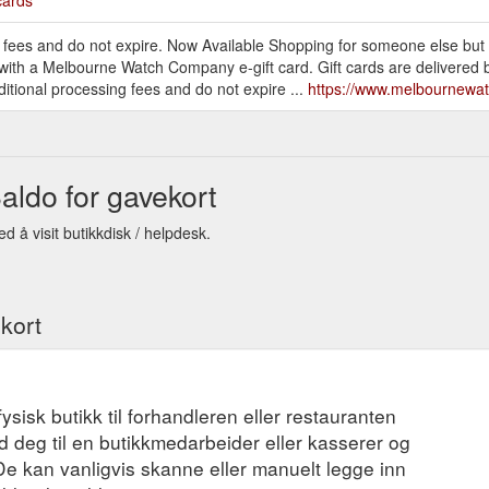
g fees and do not expire. Now Available Shopping for someone else but
 with a Melbourne Watch Company e-gift card. Gift cards are delivered
itional processing fees and do not expire ...
https://www.melbournewat
ldo for gavekort
å visit butikkdisk / helpdesk.
ekort
fysisk butikk til forhandleren eller restauranten
 deg til en butikkmedarbeider eller kasserer og
 De kan vanligvis skanne eller manuelt legge inn