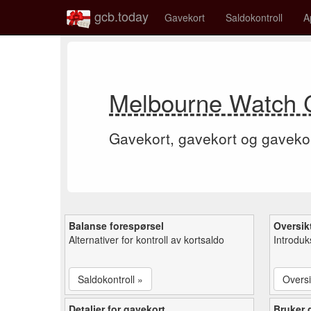
gcb.today
Gavekort
Saldokontroll
A
Melbourne Watch 
Gavekort, gavekort og gaveko
Balanse forespørsel
Oversik
Alternativer for kontroll av kortsaldo
Introduk
Saldokontroll »
Oversi
Detaljer for gavekort
Bruker