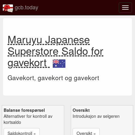
gcb.today
Veks
mell
navi
Maruyu Japanese
Superstore Saldo for
gavekort
Gavekort, gavekort og gavekort
Balanse forespørsel
Oversikt
Alternativer for kontroll av
Introduksjon av selgeren
kortsaldo
Saldokontroll »
Oversikt »