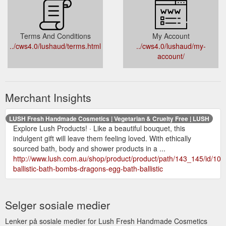
Terms And Conditions
My Account
../cws4.0/lushaud/terms.html
../cws4.0/lushaud/my-
account/
Merchant Insights
LUSH Fresh Handmade Cosmetics | Vegetarian & Cruelty Free | LUSH
Explore Lush Products! · Like a beautiful bouquet, this
indulgent gift will leave them feeling loved. With ethically
sourced bath, body and shower products in a ...
http://www.lush.com.au/shop/product/product/path/143_145/id/107
ballistic-bath-bombs-dragons-egg-bath-ballistic
Selger sosiale medier
Lenker på sosiale medier for Lush Fresh Handmade Cosmetics