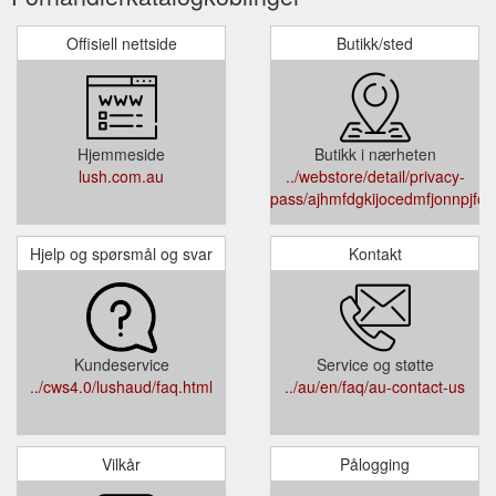
Offisiell nettside
Butikk/sted
Hjemmeside
Butikk i nærheten
lush.com.au
../webstore/detail/privacy-
pass/ajhmfdgkijocedmfjonnpjfojl
Hjelp og spørsmål og svar
Kontakt
Kundeservice
Service og støtte
../cws4.0/lushaud/faq.html
../au/en/faq/au-contact-us
Vilkår
Pålogging