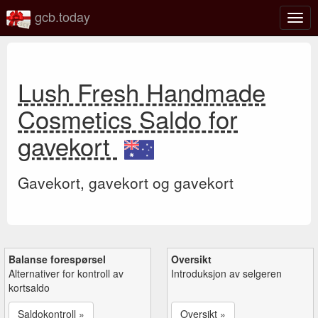
gcb.today
Veks
mell
navi
Lush Fresh Handmade
Cosmetics Saldo for
gavekort
Gavekort, gavekort og gavekort
Balanse forespørsel
Oversikt
Alternativer for kontroll av
Introduksjon av selgeren
kortsaldo
Saldokontroll »
Oversikt »