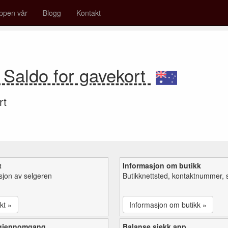
ppen vår
Blogg
Kontakt
Saldo for gavekort
rt
t
Informasjon om butikk
sjon av selgeren
Butikknettsted, kontaktnummer, 
kt »
Informasjon om butikk »
 gjennomgang
Balanse sjekk app