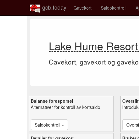
gcb.today
Gavekort
Saldokontroll
A
Lake Hume Resort 
Gavekort, gavekort og gaveko
Balanse forespørsel
Oversik
Alternativer for kontroll av kortsaldo
Introduk
Saldokontroll »
Oversi
Detaljer for gavekort
Bruker