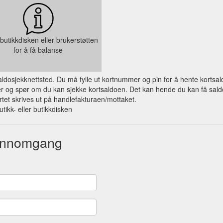
butikkdisken eller brukerstøtten
for å få balanse
 saldosjekknettsted. Du må fylle ut kortnummer og pin for å hente kortsal
og spør om du kan sjekke kortsaldoen. Det kan hende du kan få saldo på
et skrives ut på handlefakturaen/mottaket.
utikk- eller butikkdisken
jennomgang