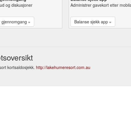
lbud og diskusjoner
Administrer gavekort etter mobil
r gjennomgang »
Balanse sjekk app »
soversikt
ort kortsaldosjekk.
http://lakehumeresort.com.au