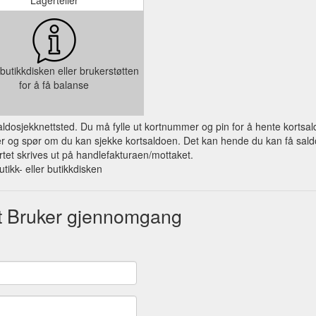
butikkdisken eller brukerstøtten
for å få balanse
 saldosjekknettsted. Du må fylle ut kortnummer og pin for å hente kortsal
og spør om du kan sjekke kortsaldoen. Det kan hende du kan få saldo på
et skrives ut på handlefakturaen/mottaket.
utikk- eller butikkdisken
nt Bruker gjennomgang