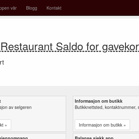
ppen vår
Blogg
Kontakt
 Restaurant Saldo for gaveko
rt
t
Informasjon om butikk
sjon av selgeren
Butikknettsted, kontaktnummer, 
kt »
Informasjon om butikk »
 gjennomgang
Balanse sjekk app