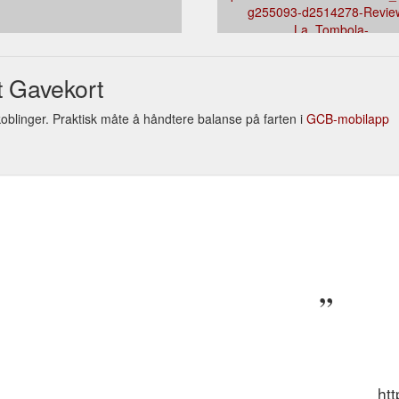
g255093-d2514278-Revie
La_Tombola-
Adelaide_Greater_Adelaide_Sou
t Gavekort
oblinger. Praktisk måte å håndtere balanse på farten i
GCB-mobilapp
ht