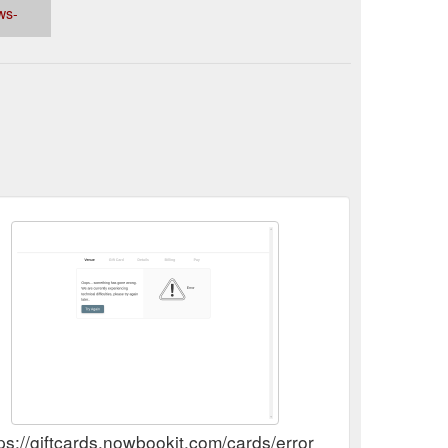
ws-
th_Australia.html
tps://giftcards.nowbookit.com/cards/error?accountid=