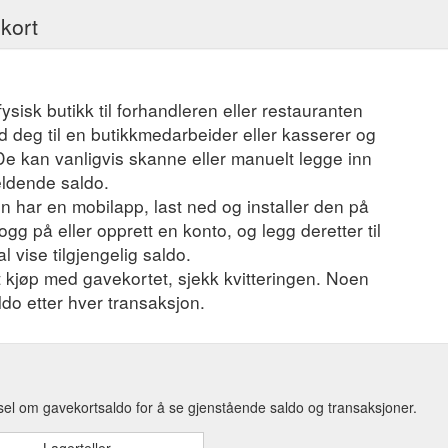
ekort
fysisk butikk til forhandleren eller restauranten
 deg til en butikkmedarbeider eller kasserer og
 De kan vanligvis skanne eller manuelt legge inn
eldende saldo.
 har en mobilapp, last ned og installer den på
ogg på eller opprett en konto, og legg deretter til
l vise tilgjengelig saldo.
et kjøp med gavekortet, sjekk kvitteringen. Noen
ldo etter hver transaksjon.
sel om gavekortsaldo for å se gjenstående saldo og transaksjoner.
Lagerteller