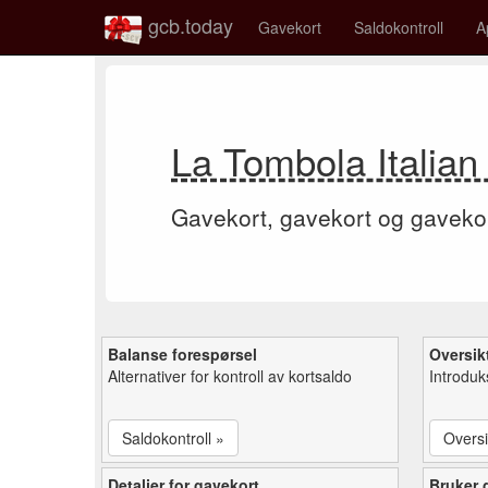
gcb.today
Gavekort
Saldokontroll
A
La Tombola Italian
Gavekort, gavekort og gaveko
Balanse forespørsel
Oversik
Alternativer for kontroll av kortsaldo
Introduk
Saldokontroll »
Oversi
Detaljer for gavekort
Bruker