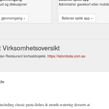
lbud og diskusjoner
Administrer gavekort etter mobil
r gjennomgang »
Balanse sjekk app »
t Virksomhetsoversikt
ian Restaurant kortsaldosjekk.
https://latombola.com.au
ide
 including classic pasta dishes & mouth-watering desserts at