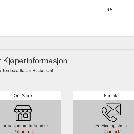
t Kjøperinformasjon
 Tombola Italian Restaurant.
Om Store
Kontakt
nformasjon om forhandler
Service og støtte
../about-us/
../contact/