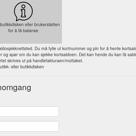
butikkdisken eller brukerstøtten
for å få balanse
 saldosjekknettsted. Du må fylle ut kortnummer og pin for å hente kortsal
og spør om du kan sjekke kortsaldoen. Det kan hende du kan få saldo på
et skrives ut på handlefakturaen/mottaket.
utikk- eller butikkdisken
nnomgang