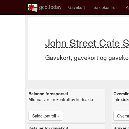
gcb.today
Gavekort
Saldokontroll
A
John Street Cafe S
Gavekort, gavekort og gaveko
Balanse forespørsel
Oversik
Alternativer for kontroll av kortsaldo
Introduk
Saldokontroll »
Oversi
Detaljer for gavekort
Bruker