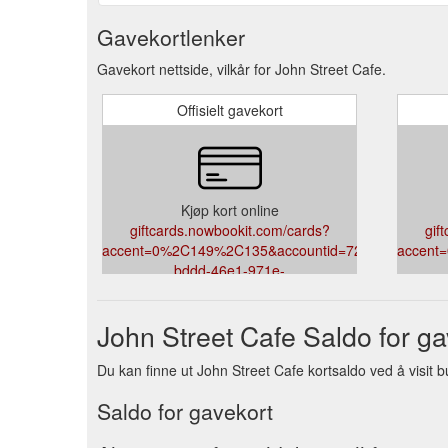
Gavekortlenker
Gavekort nettside, vilkår for John Street Cafe.
Offisielt gavekort
Kjøp kort online
giftcards.nowbookit.com/cards?
gif
accent=0%2C149%2C135&accountid=727e1109-
accent
bddd-46e1-971e-
3bed3aefbc73&theme=light&venueid=3134
3bed3a
John Street Cafe Saldo for ga
Du kan finne ut John Street Cafe kortsaldo ved å visit b
Saldo for gavekort