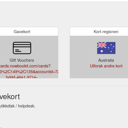
Gavekort
Kort-regionen
Gift Vouchers
Australia
tcards.nowbookit.com/cards?
Utforsk andre kort
=0%2C149%2C135&accountid=727e1109-
bddd-46e1-971e-
efbc73&theme=light&venueid=3134
vekort
utikkdisk / helpdesk.