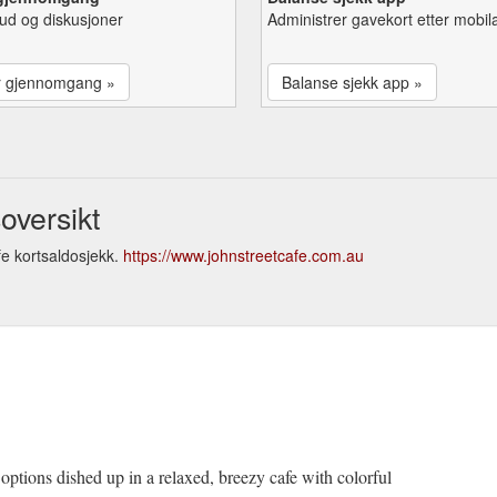
lbud og diskusjoner
Administrer gavekort etter mobil
r gjennomgang »
Balanse sjekk app »
oversikt
e kortsaldosjekk.
https://www.johnstreetcafe.com.au
 options dished up in a relaxed, breezy cafe with colorful