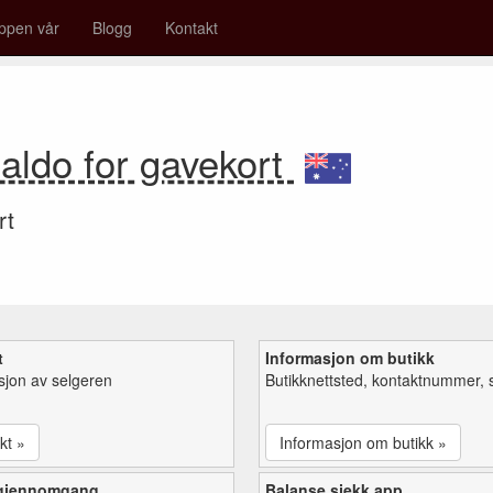
ppen vår
Blogg
Kontakt
aldo for gavekort
rt
t
Informasjon om butikk
sjon av selgeren
Butikknettsted, kontaktnummer, 
kt »
Informasjon om butikk »
 gjennomgang
Balanse sjekk app