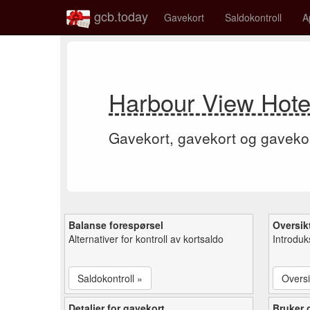
gcb.today
Gavekort
Saldokontroll
A
Harbour View Hote
Gavekort, gavekort og gaveko
Balanse forespørsel
Oversik
Alternativer for kontroll av kortsaldo
Introduk
Saldokontroll »
Oversi
Detaljer for gavekort
Bruker