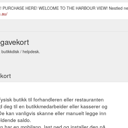
 PURCHASE HERE! WELCOME TO THE HARBOUR VIEW! Nestled next t
.au/
 gavekort
 butikkdisk / helpdesk.
ekort
fysisk butikk til forhandleren eller restauranten
 deg til en butikkmedarbeider eller kasserer og
 De kan vanligvis skanne eller manuelt legge inn
eldende saldo.
 har en mobilapp, last ned og installer den på