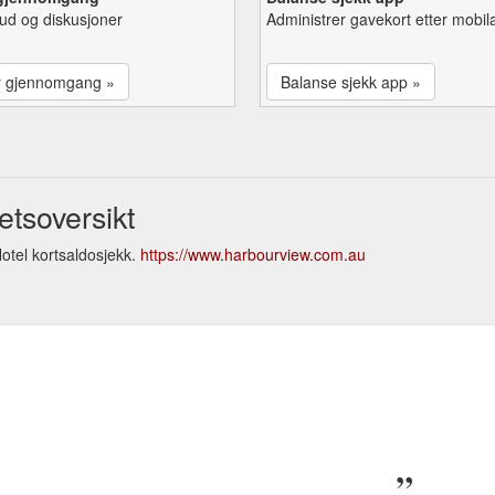
lbud og diskusjoner
Administrer gavekort etter mobil
r gjennomgang »
Balanse sjekk app »
tsoversikt
otel kortsaldosjekk.
https://www.harbourview.com.au