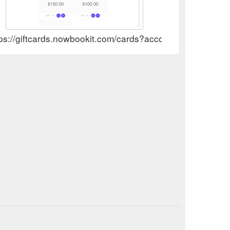
tps://giftcards.nowbookit.com/cards?accountid=2ecdb