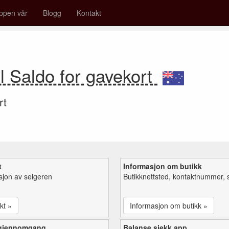
ppen vår
Blogg
Kontakt
l Saldo for gavekort
rt
t
Informasjon om butikk
sjon av selgeren
Butikknettsted, kontaktnummer, 
kt »
Informasjon om butikk »
 gjennomgang
Balanse sjekk app