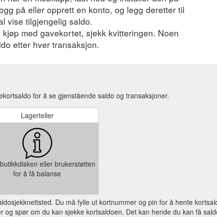
ogg på eller opprett en konto, og legg deretter til
l vise tilgjengelig saldo.
et kjøp med gavekortet, sjekk kvitteringen. Noen
ldo etter hver transaksjon.
kortsaldo for å se gjenstående saldo og transaksjoner.
Lagerteller
butikkdisken eller brukerstøtten
for å få balanse
 saldosjekknettsted. Du må fylle ut kortnummer og pin for å hente kortsal
og spør om du kan sjekke kortsaldoen. Det kan hende du kan få saldo på