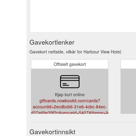
Gavekortlenker
Gavekort nettside, vilkår for Harbour View Hotel.
Offisielt gavekort
Kjøp kort online
giftcards.nowbookit.com/cards?
accountid=2ecdbcb6-31e6-4cbc-84ec-
d37a69e29f2c&venueid=5407&theme=light&accent=33
Gavekortinnsikt