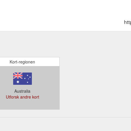
ht
Kort-regionen
Australia
Utforsk andre kort
,15,243