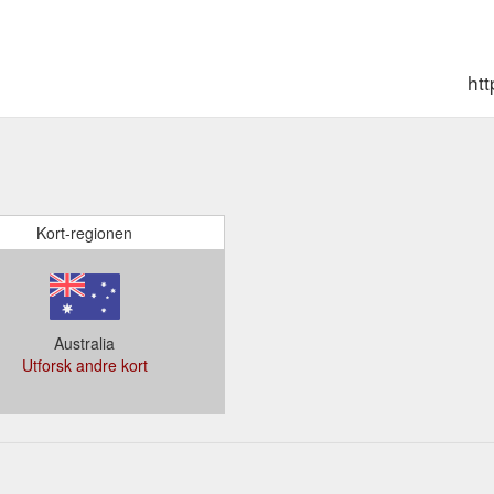
ht
Kort-regionen
Australia
Utforsk andre kort