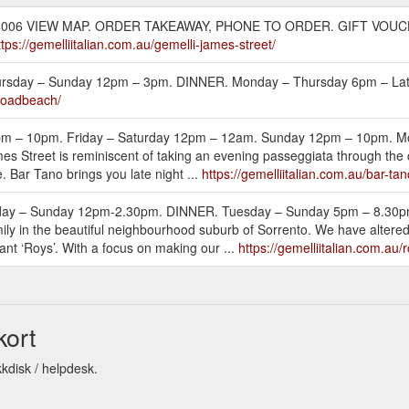
QLD, 4006 VIEW MAP. ORDER TAKEAWAY, PHONE TO ORDER. GIFT VOU
ttps://gemelliitalian.com.au/gemelli-james-street/
day – Sunday 12pm – 3pm. DINNER. Monday – Thursday 6pm – Late
broadbeach/
 – 10pm. Friday – Saturday 12pm – 12am. Sunday 12pm – 10pm. M
mes Street is reminiscent of taking an evening passeggiata through the
 Bar Tano brings you late night ...
https://gemelliitalian.com.au/bar-tan
y – Sunday 12pm-2.30pm. DINNER. Tuesday – Sunday 5pm – 8.30pm
family in the beautiful neighbourhood suburb of Sorrento. We have altered
rant ‘Roys’. With a focus on making our ...
https://gemelliitalian.com.au/
kort
kkdisk / helpdesk.