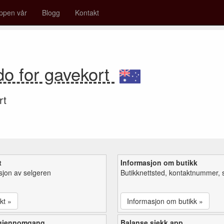
ppen vår
Blogg
Kontakt
do for gavekort
rt
t
Informasjon om butikk
sjon av selgeren
Butikknettsted, kontaktnummer, 
kt »
Informasjon om butikk »
 gjennomgang
Balanse sjekk app