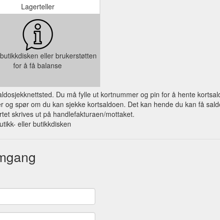
Lagerteller
butikkdisken eller brukerstøtten
for å få balanse
 saldosjekknettsted. Du må fylle ut kortnummer og pin for å hente kortsal
og spør om du kan sjekke kortsaldoen. Det kan hende du kan få saldo på
et skrives ut på handlefakturaen/mottaket.
utikk- eller butikkdisken
omgang