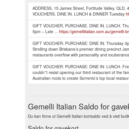
ADDRESS, 15 James Street, Fortitude Valley, 
VOUCHERS. DINE IN. LUNCH & DINNER Tuesday
h
GIFT VOUCHER, PURCHASE. DINE IN. LUNCH. Thurs
5pm – Late ...
https://gemelliitalian.com.au/gemelli-
GIFT VOUCHER: PURCHASE: DINE IN: Thursday 3pm
Strolling down Brisbane’s premier dining precinct Ja
restaurants overflow with personality and exuberance.
GIFT VOUCHER: PURCHASE: DINE IN: LUNCH. Frida
couldn''t resist opening our third restaurant of the 
Australian roots to create Sorrento’s top local restau
Gemelli Italian Saldo for gave
Du kan finne ut Gemelli Italian kortsaldo ved å visit buti
Saldo for gavekort