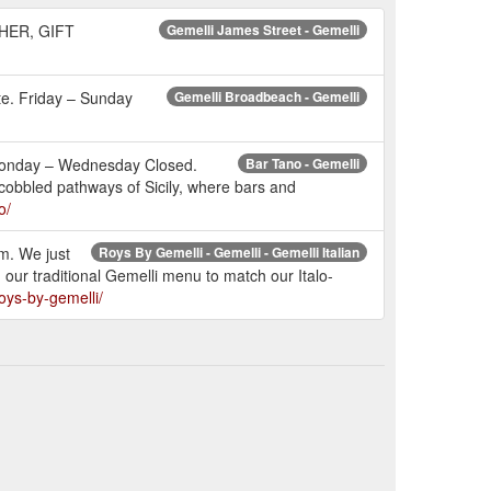
CHER, GIFT
Gemelli James Street - Gemelli
. Friday – Sunday
Gemelli Broadbeach - Gemelli
onday – Wednesday Closed.
Bar Tano - Gemelli
 cobbled pathways of Sicily, where bars and
o/
. We just
Roys By Gemelli - Gemelli - Gemelli Italian
 our traditional Gemelli menu to match our Italo-
roys-by-gemelli/