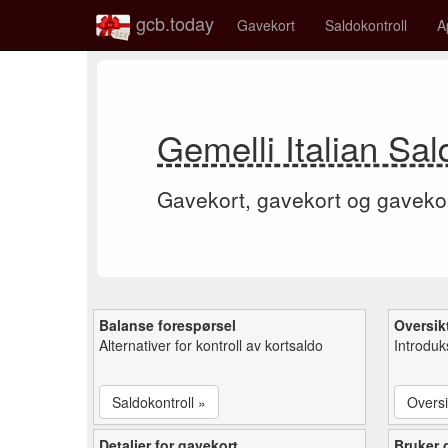
gcb.today
Gavekort
Saldokontroll
A
Gemelli Italian Sal
Gavekort, gavekort og gaveko
Balanse forespørsel
Oversik
Alternativer for kontroll av kortsaldo
Introduk
Saldokontroll »
Oversi
Detaljer for gavekort
Bruker