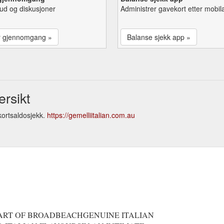
lbud og diskusjoner
Administrer gavekort etter mobil
r gjennomgang »
Balanse sjekk app »
ersikt
kortsaldosjekk.
https://gemelliitalian.com.au
EART OF BROADBEACHGENUINE ITALIAN