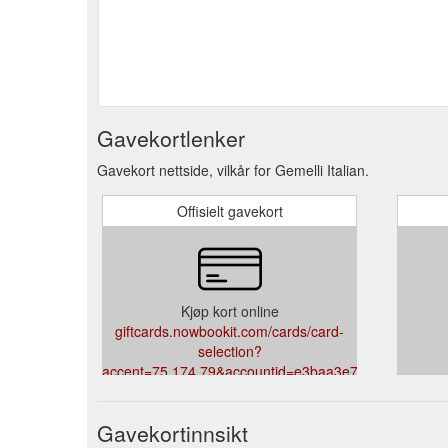
Gavekortlenker
Gavekort nettside, vilkår for Gemelli Italian.
Offisielt gavekort
Kjøp kort online
giftcards.nowbookit.com/cards/card-
selection?
accent=75,174,79&accountid=e3baa3e7-
b758-4b95-9e21-
e58c1092f1c6&theme=dark&venueid=2054
Gavekortinnsikt