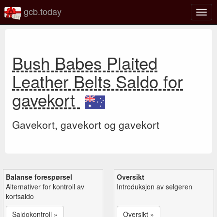
gcb.today
Veks
mell
navi
Bush Babes Plaited
Leather Belts Saldo for
gavekort
Gavekort, gavekort og gavekort
Balanse forespørsel
Oversikt
Alternativer for kontroll av
Introduksjon av selgeren
kortsaldo
Saldokontroll »
Oversikt »