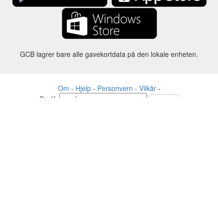
GCB lagrer bare alle gavekortdata på den lokale enheten.
Om
-
Hjelp
-
Personvern
-
Vilkår
-
Språk
Forandre
©2012-2024 - Gift Card Balance Today - gcb.today - -au-east
Alle produktnavn, logoer, varemerker og merker tilhører sine
respektive eiere.
Alle firma-, produkt- og tjenestenavn som brukes på dette nettstedet er
kun til identifikasjonsformål.
Nettstedet drives av uavhengige fellesskap som ikke har noen
tilknytning til eller godkjenning av de respektive varemerkeeierne.
Ta kontakt med oss hvis du har spørsmål eller henvendelser.