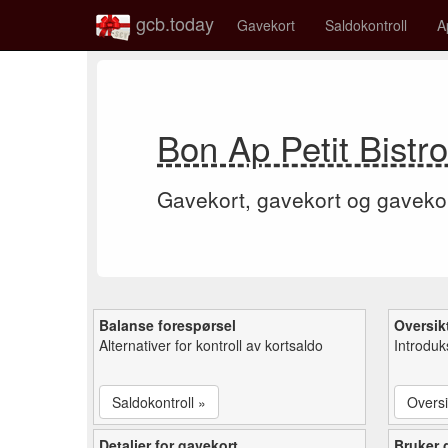
gcb.today
Gavekort
Saldokontroll
A
Bon Ap Petit Bistr
Gavekort, gavekort og gaveko
Balanse forespørsel
Oversik
Alternativer for kontroll av kortsaldo
Introduk
Saldokontroll »
Oversi
Detaljer for gavekort
Bruker