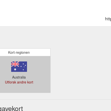
ht
Kort-regionen
Australia
Utforsk andre kort
5,124,138
gavekort