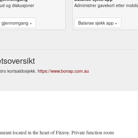
lbud og diskusjoner
Administrer gavekort etter mobil
r gjennomgang »
Balanse sjekk app »
tsoversikt
tro kortsaldosjekk.
https://www.bonap.com.au
aurant located in the heart of Fitzroy. Private function room