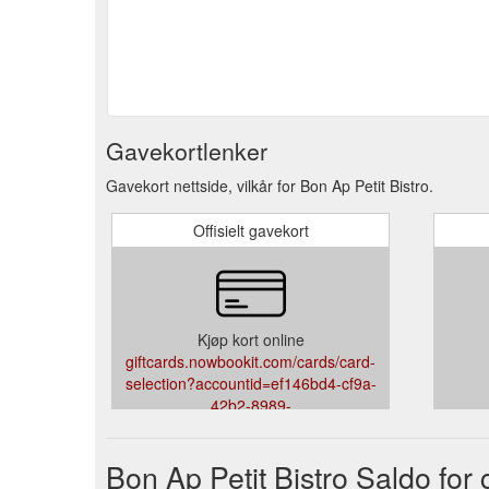
Gavekortlenker
Gavekort nettside, vilkår for Bon Ap Petit Bistro.
Offisielt gavekort
Kjøp kort online
giftcards.nowbookit.com/cards/card-
selection?accountid=ef146bd4-cf9a-
42b2-8989-
d2814973f07b&venueid=2233&theme=light&accent=9
Bon Ap Petit Bistro Saldo for 