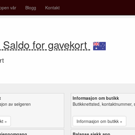
ppen vår
Blogg
Kontakt
o Saldo for gavekort
rt
t
Informasjon om butikk
sjon av selgeren
Butikknettsted, kontaktnummer, 
kt »
Informasjon om butikk »
 gjennomgang
Balanse sjekk app