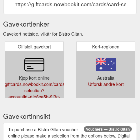
https://giftcards.nowbookit.com/cards/card-sel
Gavekortlenker
Gavekort nettside, vilkår for Bistro Gitan.
Offisielt gavekort
Kort-regionen
Kjøp kort online
Australia
giftcards.nowbookit.com/cards/card-
Utforsk andre kort
selection?
accountid=dfe6ca5b-9f3e-
466d-931f-
f138c685c02c&venueid=3644&theme=light&accent=242,141,31
Gavekortinnsikt
To purchase a Bistro Gitan voucher
Vouchers — Bistro Gitan
online please make a selection from the options below. Digital