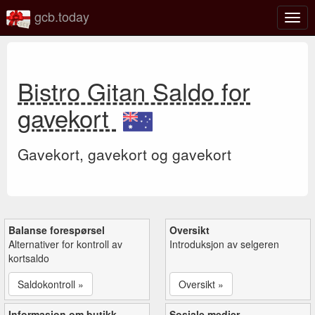
gcb.today
Veks
mell
navi
Bistro Gitan Saldo for
gavekort
Gavekort, gavekort og gavekort
Balanse forespørsel
Oversikt
Alternativer for kontroll av
Introduksjon av selgeren
kortsaldo
Saldokontroll »
Oversikt »
Informasjon om butikk
Sosiale medier