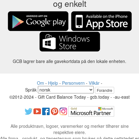
og enkelt
GCB lagrer bare alle gavekortdata på den lokale enheten.
Om
-
Hjelp
-
Personvern
-
Vilkår
-
Språk
Forandre
©2012-2024 - Gift Card Balance Today - gcb.today - -au-east
Alle produktnavn, logoer, varemerker og merker tilhører sine
respektive eiere.
Alle firma-, produkt- og tjenestenavn som brukes på dette nettstedet er