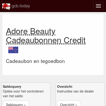
gcb.today
Scha
navig
Adore Beauty
Cadeaubonnen Credit
Cadeaubon en tegoedbon
Saldoquery
Overzicht
Opties voor het controleren
Instructies van de dealer
van het saldo
Saldoquery »
Overzicht »