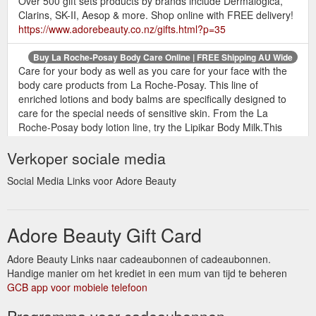
Over 500 gift sets products by brands include Dermalogica,
Clarins, SK-II, Aesop & more. Shop online with FREE delivery!
https://www.adorebeauty.co.nz/gifts.html?p=35
Buy La Roche-Posay Body Care Online | FREE Shipping AU Wide
Care for your body as well as you care for your face with the
body care products from La Roche-Posay. This line of
enriched lotions and body balms are specifically designed to
care for the special needs of sensitive skin. From the La
Roche-Posay body lotion line, try the Lipikar Body Milk.This
comforting lotion replenishes moisture to severely dry skin with
Verkoper sociale media
nourishing lipids, shea butter and ...
https://www.adorebeauty.co.nz/la-roche-posay/body-care.html
Social Media Links voor Adore Beauty
Free
Promo Codes and Coupon Discount Codes - Adore Beauty
Shipping. Shop Skincare, Haircare & Makeup. 100%
Australian-owned and operated. Great Deals on a wide range
Adore Beauty Gift Card
of Beauty Products. Buy Now, Pay Later with Afterpay. 200+
Best Beauty Brands. Official Stockist. Brands: Alpha H, Bobbi
Adore Beauty Links naar cadeaubonnen of cadeaubonnen.
Brown, Kerastase, Clinique.
Handige manier om het krediet in een mum van tijd te beheren
https://www.adorebeauty.co.nz/coupon-codes.html
GCB app voor mobiele telefoon
Buy Treat Products | FREE Shipping + Samples + Official Stockist
Programma voor cadeaubonnen