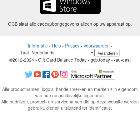
GCB slaat alle cadeaubongegevens alleen op uw apparaat op.
Informatie
-
Help
-
Privacy
-
Voorwaarden
-
Taal
Veranderen
©2012-2024 - Gift Card Balance Today - gcb.today - -au-east
Alle productnamen, logo's, handelsmerken en merken zijn eigendom
van hun respectievelijke eigenaren.
Alle bedrijven, product- en servicenamen die op deze website worden
gebruikt, dienen uitsluitend ter identificatie.
De website wordt beheerd door een onafhankelijke gemeenschap die
geen associatie heeft met of goedkeuring heeft van de respectieve
eigenaren van handelsmerken.
Neem contact met ons op als u vragen of vragen heeft.