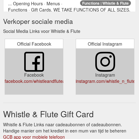
... Opening Hours · Menus ·
Functions | Whistle & Flute
Functions · Gift Cards. WE TAKE FUNCTIONS OF ALL SIZES.
PLEASE EMAIL FUNCTIONSWHISTLEANDFLUTE.COM.AU
Verkoper sociale media
FOR MORE INFORMATION.
https://whistleandflute.com.au/functions/
Social Media Links voor Whistle & Flute
Bookings · Opening Hours ·
Opening Hours | Whistle & Flute
Official Facebook
Official Instagram
Menus · Functions · Gift Cards. MONDAY – FRIDAY. OPEN
AM TIL
PM
7:00
2:30
. ALL DAY BRUNCH. SATURDAY – SUNDAY
AM TIL
PM
OPEN 8:00
2:00
.
https://whistleandflute.com.au/contact-us/
Facebook
Instagram
facebook.com/whistleandfluteadelaide/
instagram.com/whistle_n_flute/
Whistle & Flute Gift Card
Whistle & Flute Links naar cadeaubonnen of cadeaubonnen.
Handige manier om het krediet in een mum van tijd te beheren
GCB app voor mobiele telefoon