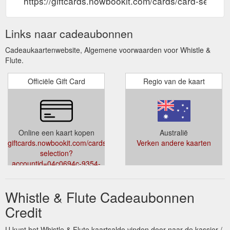
https://giftcards.nowbookit.com/cards/card-sel
Links naar cadeaubonnen
Cadeaukaartenwebsite, Algemene voorwaarden voor Whistle &
Flute.
Officiële Gift Card
Regio van de kaart
Online een kaart kopen
Australië
giftcards.nowbookit.com/cards/card-
Verken andere kaarten
selection?
accountid=04c0694c-9354-
43c6-9408-
592e9cce9c6b&venueid=2109&theme=light&accent=0,149,135
Whistle & Flute Cadeaubonnen
Credit
U kunt het Whistle & Flute kaartsaldo vinden door naar de kassier /