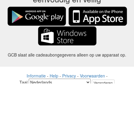
GCB slaat alle cadeaubongegevens alleen op uw apparaat op.
Informatie
-
Help
-
Privacy
-
Voorwaarden
-
Taal
Veranderen
©2012-2024 - Gift Card Balance Today - gcb.today - -au-east
Alle productnamen, logo's, handelsmerken en merken zijn eigendom
van hun respectievelijke eigenaren.
Alle bedrijven, product- en servicenamen die op deze website worden