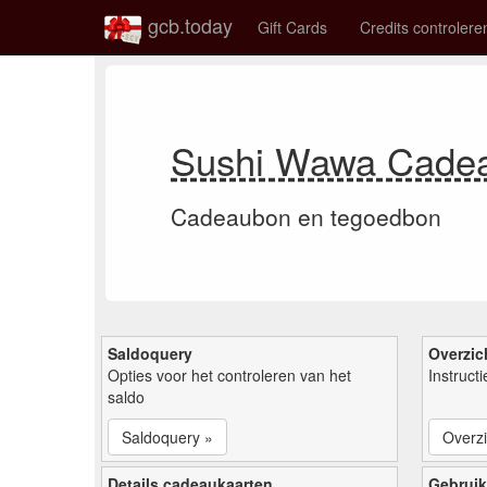
gcb.today
Gift Cards
Credits controlere
Sushi Wawa Cade
Cadeaubon en tegoedbon
Saldoquery
Overzic
Opties voor het controleren van het
Instruct
saldo
Saldoquery »
Overzi
Details cadeaukaarten
Gebruik