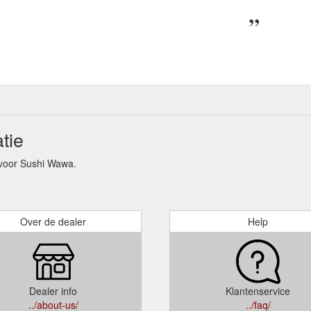
tie
voor Sushi Wawa.
Over de dealer
Help
Dealer info
Klantenservice
../about-us/
../faq/