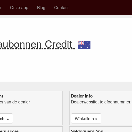
n
Onze app
Blog
Contact
aubonnen Credit
ht
Dealer Info
ies van de dealer
Dealerwebsite, telefoonnummer, 
cht »
Winkelinfo »
ers score
Saldoquery App