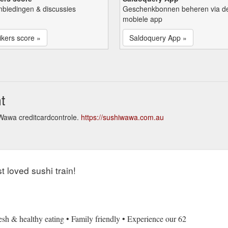
nbiedingen & discussies
Geschenkbonnen beheren via d
mobiele app
kers score »
Saldoquery App »
t
 Wawa creditcardcontrole.
https://sushiwawa.com.au
 loved sushi train!
resh & healthy eating • Family friendly • Experience our 62