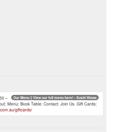
$50 –
Our Menu || View our full menu here! - Sushi Wawa
; Menu; Book Table; Contact; Join Us. Gift Cards;
com.au/giftcards/