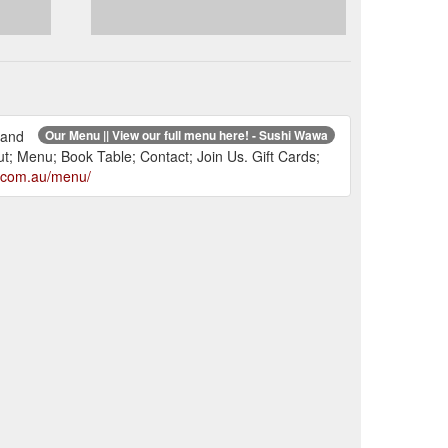
 and
Our Menu || View our full menu here! - Sushi Wawa
 Menu; Book Table; Contact; Join Us. Gift Cards;
a.com.au/menu/