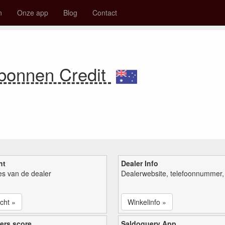
n
Onze app
Blog
Contact
bonnen Credit
ht
Dealer Info
ies van de dealer
Dealerwebsite, telefoonnummer, 
cht »
Winkelinfo »
ers score
Saldoquery App