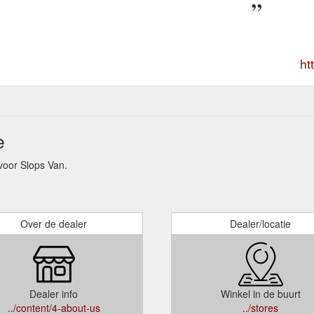
ht
e
oor Slops Van.
Over de dealer
Dealer/locatie
Dealer info
Winkel in de buurt
../content/4-about-us
../stores