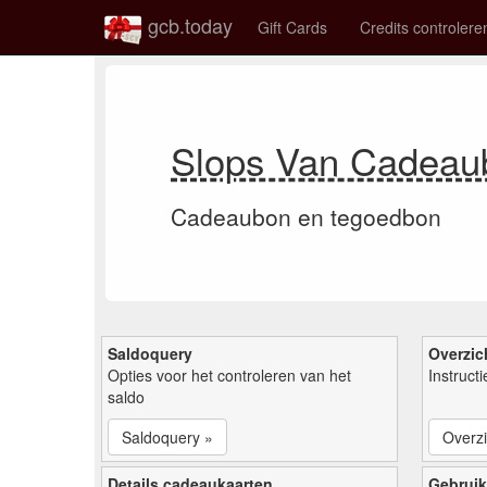
gcb.today
Gift Cards
Credits controlere
Slops Van Cadeau
Cadeaubon en tegoedbon
Saldoquery
Overzic
Opties voor het controleren van het
Instruct
saldo
Saldoquery »
Overzi
Details cadeaukaarten
Gebruik