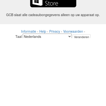
GCB slaat alle cadeaubongegevens alleen op uw apparaat op.
Informatie
-
Help
-
Privacy
-
Voorwaarden
-
Taal
Veranderen
©2012-2024 - Gift Card Balance Today - gcb.today - -au-east
Alle productnamen, logo's, handelsmerken en merken zijn eigendom
van hun respectievelijke eigenaren.
Alle bedrijven, product- en servicenamen die op deze website worden
gebruikt, dienen uitsluitend ter identificatie.
De website wordt beheerd door een onafhankelijke gemeenschap die
geen associatie heeft met of goedkeuring heeft van de respectieve
eigenaren van handelsmerken.
Neem contact met ons op als u vragen of vragen heeft.