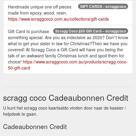
Handmade unique one off pieces
GIFT CARDS - scraggcoco
made from epoxy, wood, resin,
https://www.scraggcoco.com.au/collections/gift-cards
Gift Card to purchase
Scragg Coco $50 Gift Card – scraggcoco
something special. Are you as indecisive as 2020? Don''t know
what to get your sister in law for Christmas?Then we have you
covered! At Scragg Coco a Gift Card will have you being the
talk of an awkward family Christmas lunch and spoil them for
choice!
https://www.scraggcoco.com.au/products/scragg-coco-
50-gift-card
scragg coco Cadeaubonnen Credit
U kunt het scragg coco kaartsaldo vinden door naar de kassier /
helpdesk te gaan.
Cadeaubonnen Credit