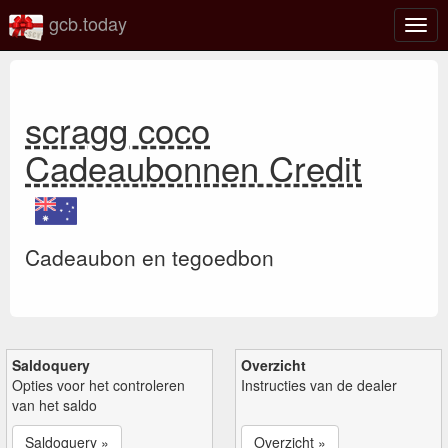
gcb.today
Scha
navig
scragg coco
Cadeaubonnen Credit
Cadeaubon en tegoedbon
Saldoquery
Overzicht
Opties voor het controleren
Instructies van de dealer
van het saldo
Saldoquery »
Overzicht »