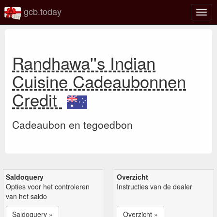
gcb.today
Scha
navig
Randhawa''s Indian
Cuisine Cadeaubonnen
Credit
Cadeaubon en tegoedbon
Saldoquery
Overzicht
Opties voor het controleren
Instructies van de dealer
van het saldo
Saldoquery »
Overzicht »