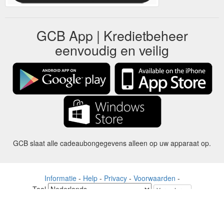
GCB App | Kredietbeheer
eenvoudig en veilig
GCB slaat alle cadeaubongegevens alleen op uw apparaat op.
Informatie
-
Help
-
Privacy
-
Voorwaarden
-
Taal
Veranderen
©2012-2024 - Gift Card Balance Today - gcb.today - -au-east