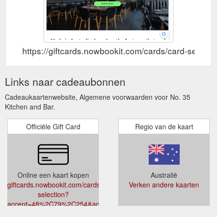
https://giftcards.nowbookit.com/cards/card-s
Links naar cadeaubonnen
Cadeaukaartenwebsite, Algemene voorwaarden voor No. 35
Kitchen and Bar.
Officiële Gift Card
Regio van de kaart
Online een kaart kopen
Australië
giftcards.nowbookit.com/cards/card-
Verken andere kaarten
selection?
accent=48%2C79%2C254&accountid=b5cc705d-
40b8-4b54-ae00-