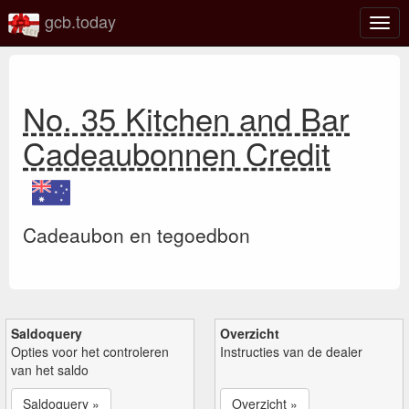
gcb.today
Scha
navig
No. 35 Kitchen and Bar
Cadeaubonnen Credit
Cadeaubon en tegoedbon
Saldoquery
Overzicht
Opties voor het controleren
Instructies van de dealer
van het saldo
Saldoquery »
Overzicht »