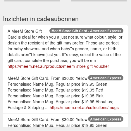
Inzichten in cadeaubonnen
A MeeM Store Gift
MeeM Store Gift Card - American Express
Card is ideal for when you a just not sure what colour, style, or
design the recipient of the gift may prefer. These are perfect
for baby showers, and when baby''s gender, name, or birth
details aren''t known just yet. It''s easy, select the value of the
gift card, complete the purchase, you will be em
https://meem.net.au/products/meem-store-gift-voucher
MeeM Store Gift Card. From $30.00 Yellow
American Express
Personalised Name Mug. Regular price $19.95 Green
Personalised Name Mug. Regular price $19.95 Red
Personalised Name Mug. Regular price $19.95 Pink
Personalised Name Mug. Regular price $19.95 About us;
Postage & Shipping ...
https://meem.net.au/collections/mugs
MeeM Store Gift Card. From $30.00 Yellow
American Express
Personalised Name Mug. Regular price $19.95 Green
Personalised Name Mug. Regular price $19.95 Red