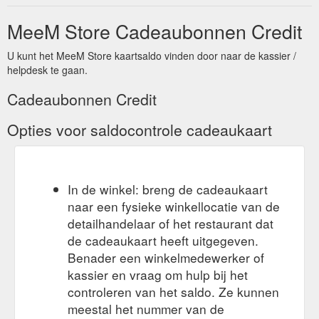
Personalised Name Mug. Regular price $19.95 Pink
MeeM Store Cadeaubonnen Credit
Personalised Name Mug. Regular price $19.95 2pc Newborn
Swaddle Wrap Sleeping Bag Set ...
U kunt het MeeM Store kaartsaldo vinden door naar de kassier /
https://meem.net.au/collections/other
helpdesk te gaan.
Cadeaubonnen Credit
Opties voor saldocontrole cadeaukaart
In de winkel: breng de cadeaukaart
naar een fysieke winkellocatie van de
detailhandelaar of het restaurant dat
de cadeaukaart heeft uitgegeven.
Benader een winkelmedewerker of
kassier en vraag om hulp bij het
controleren van het saldo. Ze kunnen
meestal het nummer van de