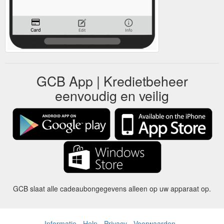
GCB App | Kredietbeheer
eenvoudig en veilig
GCB slaat alle cadeaubongegevens alleen op uw apparaat op.
Informatie
-
Help
-
Privacy
-
Voorwaarden
-