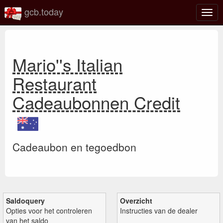
gcb.today
Scha
navig
Mario''s Italian
Restaurant
Cadeaubonnen Credit
Cadeaubon en tegoedbon
Saldoquery
Overzicht
Opties voor het controleren
Instructies van de dealer
van het saldo