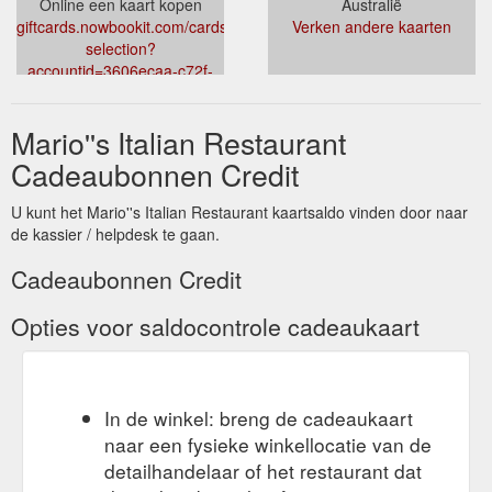
Online een kaart kopen
Australië
giftcards.nowbookit.com/cards/card-
Verken andere kaarten
selection?
accountid=3606ecaa-c72f-
4543-99b6-
7cda18fb1e0d&venueid=1029&theme=light&accent=75,174,79
Mario''s Italian Restaurant
Cadeaubonnen Credit
U kunt het Mario''s Italian Restaurant kaartsaldo vinden door naar
de kassier / helpdesk te gaan.
Cadeaubonnen Credit
Opties voor saldocontrole cadeaukaart
In de winkel: breng de cadeaukaart
naar een fysieke winkellocatie van de
detailhandelaar of het restaurant dat