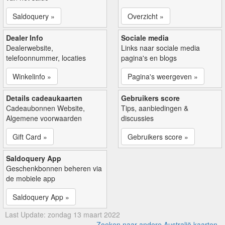
Saldoquery »
Overzicht »
Dealer Info
Sociale media
Dealerwebsite,
Links naar sociale media
telefoonnummer, locaties
pagina's en blogs
Winkelinfo »
Pagina's weergeven »
Details cadeaukaarten
Gebruikers score
Cadeaubonnen Website,
Tips, aanbiedingen &
Algemene voorwaarden
discussies
Gift Card »
Gebruikers score »
Saldoquery App
Geschenkbonnen beheren via
de mobiele app
Saldoquery App »
Last Update: zondag 13 maart 2022
Zoeken naar andere Australië kaarten