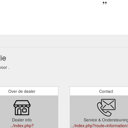
ie
oor .
Over de dealer
Contact
Dealer info
Service & Ondersteunin
../index.php?
../index.php?route=information