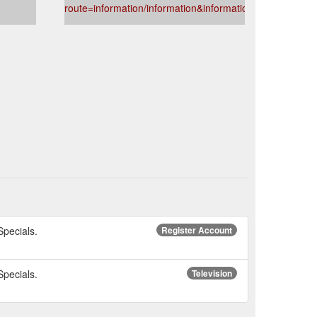
route=information/information&information_id=5
Specials.
Register Account
Specials.
Television