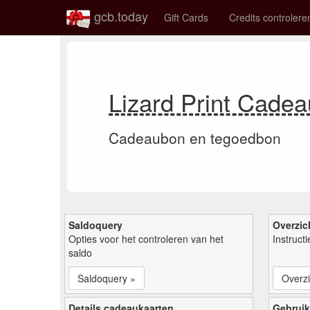
gcb.today
Gift Cards
Credits controlere
Lizard Print Cade
Cadeaubon en tegoedbon
Saldoquery
Overzic
Opties voor het controleren van het
Instruct
saldo
Saldoquery »
Overzi
Details cadeaukaarten
Gebruik