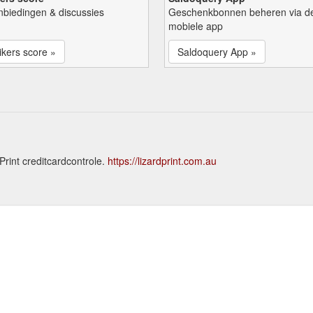
nbiedingen & discussies
Geschenkbonnen beheren via d
mobiele app
kers score »
Saldoquery App »
Print creditcardcontrole.
https://lizardprint.com.au