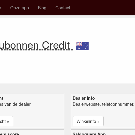
n
Onze app
Blog
Contact
aubonnen Credit
ht
Dealer Info
ies van de dealer
Dealerwebsite, telefoonnummer, 
cht »
Winkelinfo »
ers score
Saldoquery App