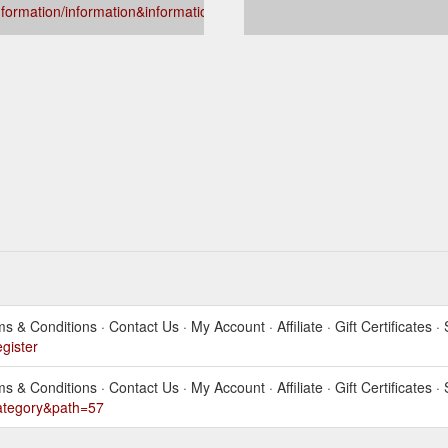
nformation/information&information_id=4
s & Conditions · Contact Us · My Account · Affiliate · Gift Certificates · 
egister
s & Conditions · Contact Us · My Account · Affiliate · Gift Certificates · 
category&path=57