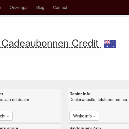
n
Onze app
Blog
Contact
e Cadeaubonnen Credit
ht
Dealer Info
ies van de dealer
Dealerwebsite, telefoonnummer, 
cht »
Winkelinfo »
ers score
Saldoquery App