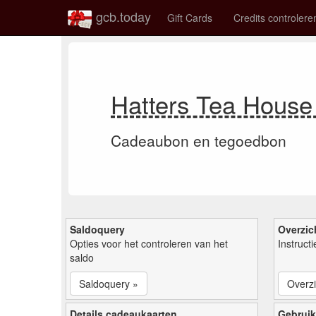
gcb.today
Gift Cards
Credits controlere
Hatters Tea Hous
Cadeaubon en tegoedbon
Saldoquery
Overzic
Opties voor het controleren van het
Instruct
saldo
Saldoquery »
Overzi
Details cadeaukaarten
Gebruik