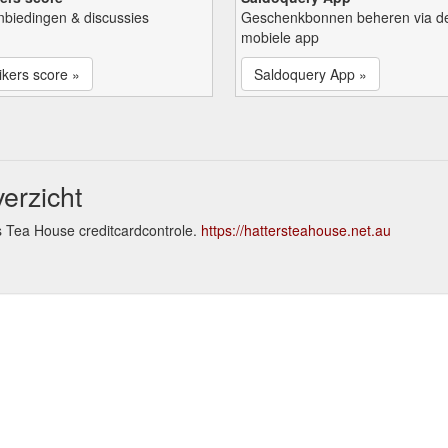
nbiedingen & discussies
Geschenkbonnen beheren via d
mobiele app
kers score »
Saldoquery App »
erzicht
s Tea House creditcardcontrole.
https://hattersteahouse.net.au