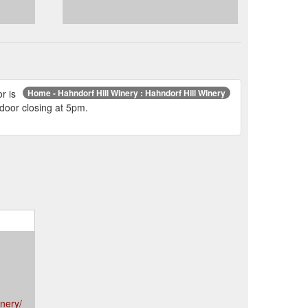
r is
Home - Hahndorf Hill Winery : Hahndorf Hill Winery
door closing at 5pm.
nery/