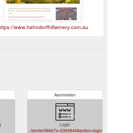
https://www.hahndorfhillwinery.com.au
Aanmelden
g
Login
../servlet/Web?s=5393845&action=login