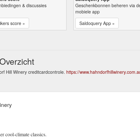
nbiedingen & discussies
Geschenkbonnen beheren via d
mobiele app
kers score »
Saldoquery App »
 Overzicht
f Hill Winery creditcardcontrole.
https://www.hahndorfhillwinery.com.a
inery
er cool-climate classics.