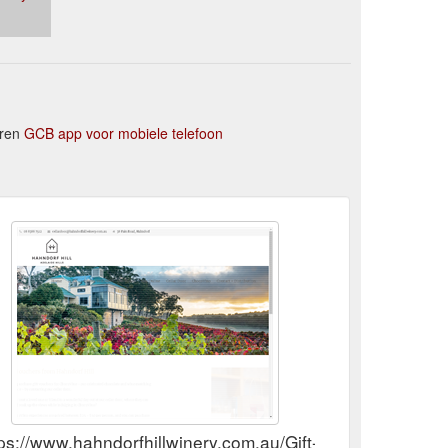
eren
GCB app voor mobiele telefoon
tps://www.hahndorfhillwinery.com.au/Gift-Vouchers