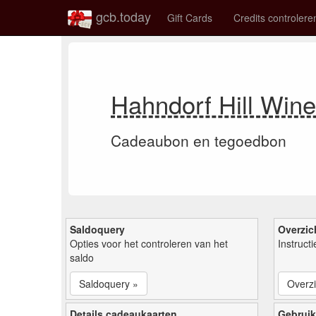
gcb.today
Gift Cards
Credits controlere
Hahndorf Hill Win
Cadeaubon en tegoedbon
Saldoquery
Overzic
Opties voor het controleren van het
Instruct
saldo
Saldoquery »
Overzi
Details cadeaukaarten
Gebruik