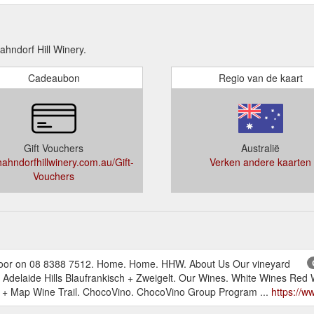
ndorf Hill Winery.
Cadeaubon
Regio van de kaart
Gift Vouchers
Australië
ahndorfhillwinery.com.au/Gift-
Verken andere kaarten
Vouchers
lar door on 08 8388 7512. Home. Home. HHW. About Us Our vineyard
the Adelaide Hills Blaufrankisch + Zweigelt. Our Wines. White Wines Red
r + Map Wine Trail. ChocoVino. ChocoVino Group Program ...
https://w