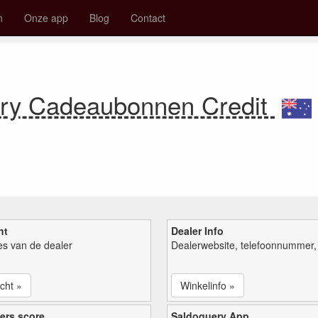
n
Onze app
Blog
Contact
ery Cadeaubonnen Credit
ht
Dealer Info
ies van de dealer
Dealerwebsite, telefoonnummer, 
cht »
Winkelinfo »
ers score
Saldoquery App