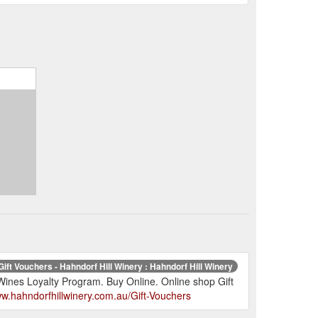
Gift Vouchers - Hahndorf Hill Winery : Hahndorf Hill Winery
 Wines Loyalty Program. Buy Online. Online shop Gift
ww.hahndorfhillwinery.com.au/Gift-Vouchers