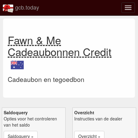
gcb.today
Scha
navig
Fawn & Me
Cadeaubonnen Credit
Cadeaubon en tegoedbon
Saldoquery
Overzicht
Opties voor het controleren
Instructies van de dealer
van het saldo
Saldoquery »
Overzicht »