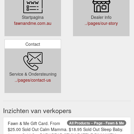
Startpagina
Dealer info
fawnandme.com.au
../pages/our-story
Contact
Service & Ondersteuning
../pages/contact-us
Inzichten van verkopers
Fawn & Me Gift Card. From
All Products – Page - Fawn & Me
$25.00 Sold Out Calm Mamma. $18.95 Sold Out Sleep Baby.