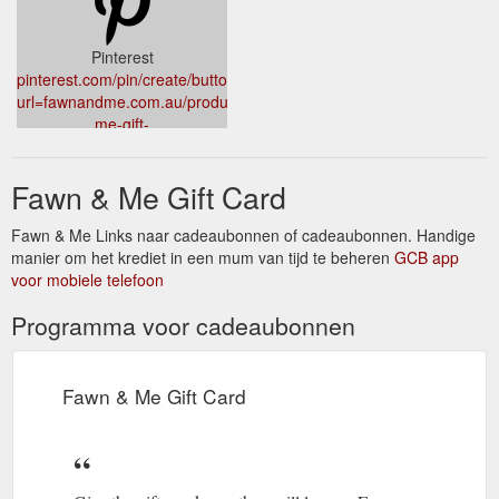
Pinterest
pinterest.com/pin/create/button/?
url=fawnandme.com.au/products/fawn-
me-gift-
card&media=//cdn.shopify.com/s/files/1/0062/3178/5587/products/gif
669e-4e39-8b9e-
Fawn & Me Gift Card
31031557b4b8_1024x1024.png?
v=1597459282&description=Fawn%20%26%20Me%20Gift%20Card
Fawn & Me Links naar cadeaubonnen of cadeaubonnen. Handige
manier om het krediet in een mum van tijd te beheren
GCB app
voor mobiele telefoon
Programma voor cadeaubonnen
Fawn & Me Gift Card