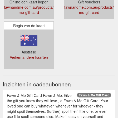
Online een kaart kopen
Gift Vouchers
fawnandme.com.au/products/fawn-
fawnandme.com.au/products/fa
me-gift-card
me-gift-card
Regio van de kaart
Australië
Verken andere kaarten
Inzichten in cadeaubonnen
Fawn & Me Gift Card Fawn & Me. Give
Fawn & Me Gift Card
the gift you know they will love , a Fawn & Me Gift Card. Your
loved one can buy whatever, whenever for whoever - they
might spoil themselves, (further) spoil their little one, or even
use it to spoil someone else. Make it easy on yourself and