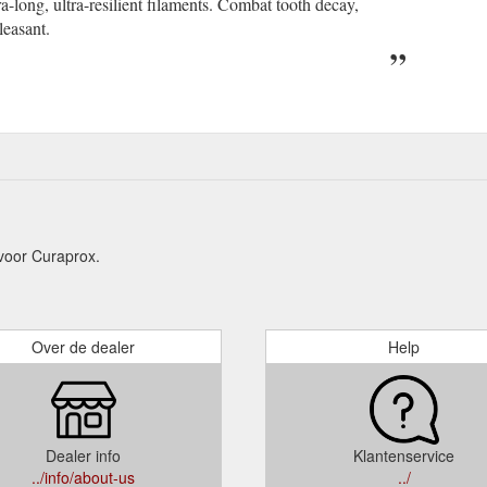
ra-long, ultra-resilient filaments. Combat tooth decay,
leasant.
voor Curaprox.
Over de dealer
Help
Dealer info
Klantenservice
../info/about-us
../