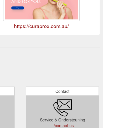
https://curaprox.com.au/
Contact
Service & Ondersteuning
../contact-us