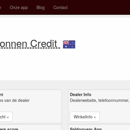
n
Onze app
Blog
Contact
onnen Credit
ht
Dealer Info
ies van de dealer
Dealerwebsite, telefoonnummer, 
cht »
Winkelinfo »
ers score
Saldoquery App