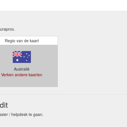
uraprox.
Regio van de kaart
Australië
Verken andere kaarten
it
sier / helpdesk te gaan.