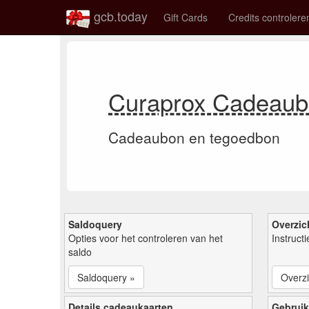
gcb.today
Gift Cards
Credits controlere
Curaprox Cadeaub
Cadeaubon en tegoedbon
Saldoquery
Overzic
Opties voor het controleren van het
Instruct
saldo
Saldoquery »
Overzi
Details cadeaukaarten
Gebruik