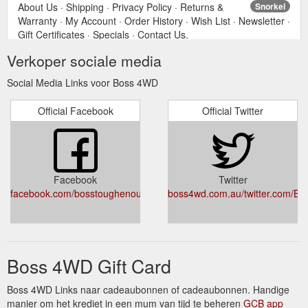
About Us · Shipping · Privacy Policy · Returns &
Snorkel
Warranty · My Account · Order History · Wish List · Newsletter ·
Gift Certificates · Specials · Contact Us.
http://boss4wd.com.au/snorkel
Verkoper sociale media
About Us · Shipping · Privacy Policy · Returns &
Account Login
Social Media Links voor Boss 4WD
Warranty · My Account · Order History · Wish List · Newsletter ·
Gift Certificates · Specials · Contact Us.
Official Facebook
Official Twitter
http://boss4wd.com.au/index.php?route=account/login
About Us · Shipping · Privacy Policy · Returns
Body Protection
& Warranty · My Account · Order History · Wish List ·
Newsletter · Gift Certificates · Specials · Contact Us.
Facebook
Twitter
http://boss4wd.com.au/body-protection
facebook.com/bosstoughenough/
boss4wd.com.au/twitter.com/B
About Us · Shipping · Privacy Policy · Returns &
Contact Us
Warranty · My Account · Order History · Wish List · Newsletter ·
Gift Certificates · Specials · Contact Us.
http://boss4wd.com.au/index.php?route=information/contact
Boss 4WD Gift Card
About Us · Shipping · Privacy Policy · Returns &
Suspension
Boss 4WD Links naar cadeaubonnen of cadeaubonnen. Handige
Warranty · My Account · Order History · Wish List · Newsletter ·
manier om het krediet in een mum van tijd te beheren
GCB app