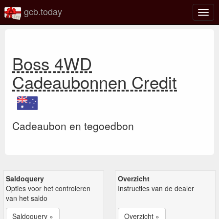
gcb.today
Scha
navig
Boss 4WD
Cadeaubonnen Credit
Cadeaubon en tegoedbon
Saldoquery
Overzicht
Opties voor het controleren
Instructies van de dealer
van het saldo
Saldoquery »
Overzicht »