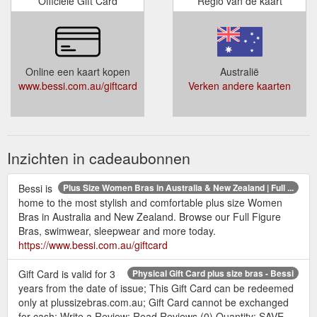
Officiële Gift Card
Regio van de kaart
Online een kaart kopen
Australië
www.bessi.com.au/giftcard
Verken andere kaarten
Inzichten in cadeaubonnen
Bessi is
Plus Size Women Bras in Australia & New Zealand | Full ...
home to the most stylish and comfortable plus size Women
Bras in Australia and New Zealand. Browse our Full Figure
Bras, swimwear, sleepwear and more today.
https://www.bessi.com.au/giftcard
Gift Card is valid for 3
Physical Gift Card plus size bras - Bessi
years from the date of issue; This Gift Card can be redeemed
only at plussizebras.com.au; Gift Card cannot be exchanged
for cash; Write a Review; Read Reviews (0) Quantity: SAVE