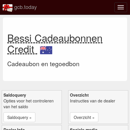
gcb.today
Scha
navig
Bessi Cadeaubonnen
Credit
Cadeaubon en tegoedbon
Saldoquery
Overzicht
Opties voor het controleren
Instructies van de dealer
van het saldo
Saldoquery »
Overzicht »
Dealer Info
Sociale media