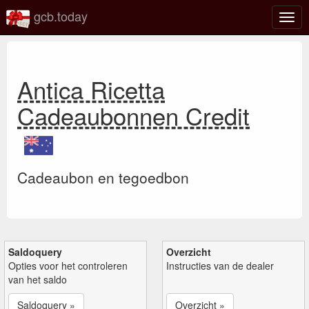
gcb.today
Scha
navig
Antica Ricetta
Cadeaubonnen Credit
Cadeaubon en tegoedbon
Saldoquery
Overzicht
Opties voor het controleren
Instructies van de dealer
van het saldo
Saldoquery »
Overzicht »