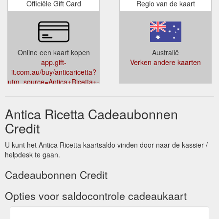
Officiële Gift Card
Regio van de kaart
Online een kaart kopen
Australië
app.gift-
Verken andere kaarten
it.com.au/buy/anticaricetta?
utm_source=Antica+Ricetta+-
+Giftit&utm_medium=Antica+Ricetta+-
+Giftit&utm_campaign=Antica+Ricetta+-
Antica Ricetta Cadeaubonnen
+Giftit
Credit
U kunt het Antica Ricetta kaartsaldo vinden door naar de kassier /
helpdesk te gaan.
Cadeaubonnen Credit
Opties voor saldocontrole cadeaukaart