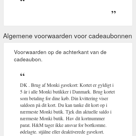
Algemene voorwaarden voor cadeaubonnen
Voorwaarden op de achterkant van de
cadeaubon.
DK . Brug af Monki gavekort: Kortet er gyldigt i
5 år i alle Monki butikker i Danmark.
(gcb.today#D2F4).
Brug kortet
som betaling for dine køb. Din kvittering viser
saldoen på dit kort.
(gcb.today#597A).
Du kan tanke dit kort op i
nærmeste Monki butik. Tjek din aktuelle saldo i
nærmeste Monki butik.
(gcb.today#6077).
Hav dit kortnummer
parat. H&M tager ikke ansvar for bortkomne.
ødelagte. stjålne eller deaktiverede gavekort.