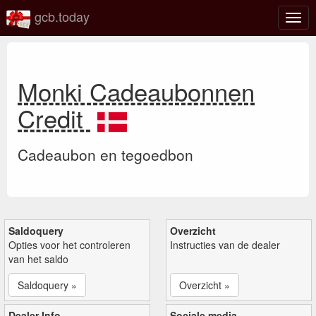
gcb.today
Scha
navig
Monki Cadeaubonnen
Credit
Cadeaubon en tegoedbon
Saldoquery
Overzicht
Opties voor het controleren
Instructies van de dealer
van het saldo
Saldoquery »
Overzicht »
Dealer Info
Sociale media