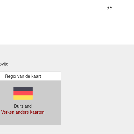
vite.
Regio van de kaart
Duitsland
Verken andere kaarten