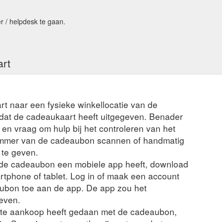
en.html
r / helpdesk te gaan.
nline bestellen. Der Gutschein wird Ihnen dann bsw. per Post, E-Mail
enkgutschein zusätzlich per SMS ausliefern zu lassen.
https://www.yov
 Restaurant-Geschenkkarte. Über 1.500 Restaurants bundesweit. Die
art
.yovite.com/Gutschein-Auswahl.html
. Sie können unsere Gutscheine schnell und einfach online
G
Post, E-Mail (PDF-Gutschein zum ausdrucken) oder Fax zugesandt. Es i
rt naar een fysieke winkellocatie van de
in als Geschenk ...
https://www.yovite.com/Gutschein-Aschaffenburg.h
t dat de cadeaukaart heeft uitgegeven. Benader
nline bestellen. Der Gutschein wird Ihnen dann bsw. per Post, E-Mail
en vraag om hulp bij het controleren van het
ch den Geschenkgutschein zusätzlich per SMS ausliefern zu lassen.
ht
ummer van de cadeaubon scannen of handmatig
 te geven.
 Gutschein-Passwort vor dem Restaurantbesuch online eingelöst wer
n de cadeaubon een mobiele app heeft, download
om/de/hilfe/hilfe-einloesung.html
rtphone of tablet. Log in of maak een account
lt es sich nicht um Rabatt-Gutscheine oder Coupons. Alle unsere Res
ubon toe aan de app. De app zou het
-Buxtehude.html
even.
nte aankoop heeft gedaan met de cadeaubon,
l (PDF-Gutschein zum ausdrucken) oder Fax zugesandt. Es ist sogar m