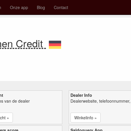
n
Onze app
Blog
Contact
nen Credit
ht
Dealer Info
ies van de dealer
Dealerwebsite, telefoonnummer, 
cht »
Winkelinfo »
ers score
Saldoquery App