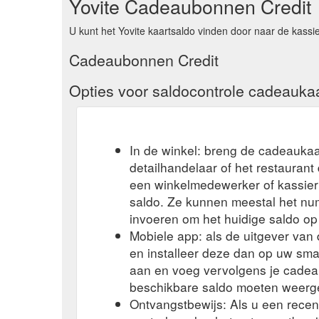
Yovite Cadeaubonnen Credit
https://www.yovite.com/de/hilfe/hilfe-allgemeine-frag
U kunt het Yovite kaartsaldo vinden door naar de kassie
Sie können unsere Gutscheine schnell und einfach o
oder Fax zugesandt. Es ist sogar möglich den Gesch
Cadeaubonnen Credit
Universal Restaurant-Geschenkkarte. Abbildung der
Opties voor saldocontrole cadeauka
einzigartige bundesweite Restaurant- ...
https://www
Zu allen Gutscheinen für Restaurants Aschaffenburg
bestellen. Der Gutschein wird Ihnen dann bsw. per 
In de winkel: breng de cadeaukaa
per SMS ausliefern zu lassen. Wenn Sie den Gutsche
detailhandelaar of het restauran
Sie können unsere Gutscheine schnell und einfach o
een winkelmedewerker of kassier 
ausdrucken) oder Fax zugesandt. Es ist sogar mögli
saldo. Ze kunnen meestal het n
invoeren om het huidige saldo op
Warum muss ein Gutschein / eine Geschenkkarte mit
Mobiele app: als de uitgever va
Yovite.com bietet Ihnen damit ...
https://www.yovite.c
en installeer deze dan op uw sma
Bei unseren Yovite.com Restaurantgutscheinen hande
aan en voeg vervolgens je cadea
Wertgutscheine ...
https://www.yovite.com/Gutschein
beschikbare saldo moeten weerg
Ontvangstbewijs: Als u een rece
Der Gutschein wird Ihnen dann bsw. per Post, E-Mai