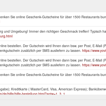
enken Sie online Geschenk-Gutscheine für über 1500 Restaurants bun
l
g und Umgebung! Immer den richtigen Geschmack treffen! Typisch ha
urg.html
nline bestellen. Der Gutschein wird Ihnen dann bsw. per Post, E-Mail
enkgutschein zusätzlich per SMS ausliefern zu lassen.
https://www.yo
nline bestellen. Der Gutschein wird Ihnen dann bsw. per Post, E-Mail
enkgutschein zusätzlich per SMS ausliefern zu lassen.
https://www.yov
enken Sie online Geschenk-Gutscheine für über 1500 Restaurants bun
ingabe); Kreditkarte ( MasterCard, Visa, American Express); Banküber
m/de/hilfe/hilfe-bestellung.html?antw=1_3_1
enken Sie online Geschenk-Gutscheine für über 1500 Restaurants bun