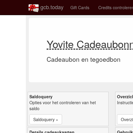
gcb.today
Gift Cards
Credits controlere
Yovite Cadeaubon
Cadeaubon en tegoedbon
Saldoquery
Overzic
Opties voor het controleren van het
Instruct
saldo
Saldoquery »
Overzi
Details cadeaukaarten
Gebruik