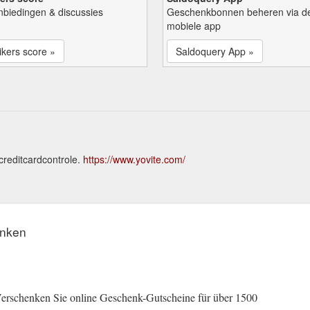
nbiedingen & discussies
Geschenkbonnen beheren via d
mobiele app
kers score »
Saldoquery App »
creditcardcontrole.
https://www.yovite.com/
enken
erschenken Sie online Geschenk-Gutscheine für über 1500