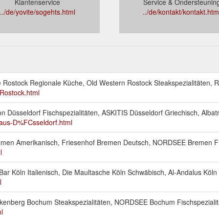
Klantenservice
Service & Ondersteunin
../de/yovite/sogehts.html
../de/kontakt/kontakt.htm
ge Rostock Regionale Küche, Old Western Rostock Steakspezialitäten, R
-Rostock.html
on Düsseldorf Fischspezialitäten, ASKITIS Düsseldorf Griechisch, Albat
-aus-D%FCsseldorf.html
 Bremen Amerikanisch, Friesenhof Bremen Deutsch, NORDSEE Bremen Fi
l
Bar Köln Italienisch, Die Maultasche Köln Schwäbisch, Al-Andalus Köln F
l
enkenberg Bochum Steakspezialitäten, NORDSEE Bochum Fischspezial
l