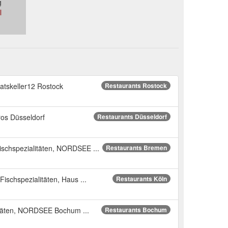
g
l
atskeller12 Rostock
Restaurants Rostock
ros Düsseldorf
Restaurants Düsseldorf
schspezialitäten, NORDSEE ...
Restaurants Bremen
ischspezialitäten, Haus ...
Restaurants Köln
itäten, NORDSEE Bochum ...
Restaurants Bochum