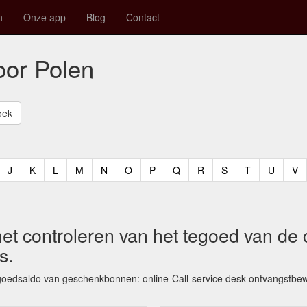
n
Onze app
Blog
Contact
oor Polen
t)
urrent)
(current)
(current)
(current)
(current)
(current)
(current)
(current)
(current)
(current)
(current)
(current)
(curren
(c
J
K
L
M
N
O
P
Q
R
S
T
U
V
 het controleren van het tegoed van de
s.
tegoedsaldo van geschenkbonnen: online-Call-service desk-ontvangstbew