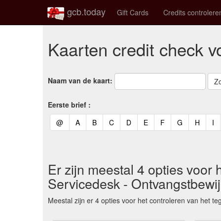
gcb.today
Gift Cards
Credits controlere
Kaarten credit check v
Naam van de kaart:
Eerste brief :
(current)
(current)
(current)
(current)
(current)
(current)
(current)
(current)
(curren
(c
@
A
B
C
D
E
F
G
H
I
Er zijn meestal 4 opties voor
Servicedesk - Ontvangstbewij
Meestal zijn er 4 opties voor het controleren van het 