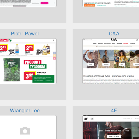
Piotr i Pawel
C&A
Wrangler Lee
4F