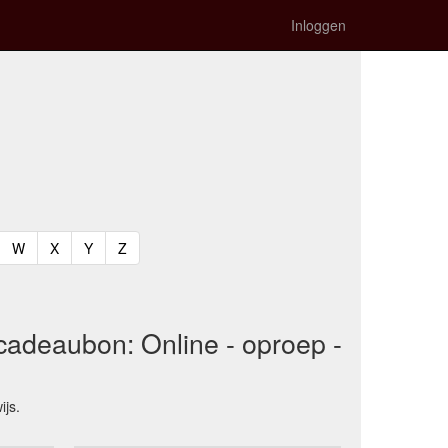
Inloggen
t)
urrent)
(current)
(current)
(current)
(current)
W
X
Y
Z
 cadeaubon: Online - oproep -
ijs.