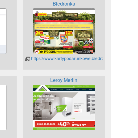
Biedronka
https://www.kartypodarunkowe.biedronka.pl
Leroy Merlin