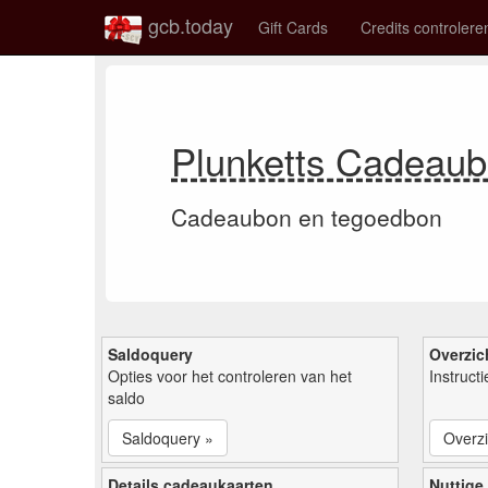
gcb.today
Gift Cards
Credits controlere
Plunketts Cadeau
Cadeaubon en tegoedbon
Saldoquery
Overzic
Opties voor het controleren van het
Instruct
saldo
Saldoquery »
Overzi
Details cadeaukaarten
Nuttige 