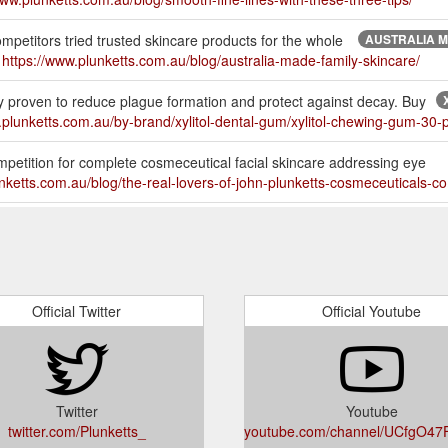
mpetitors tried trusted skincare products for the whole
AUSTRALIA M
a
https://www.plunketts.com.au/blog/australia-made-family-skincare/
 proven to reduce plague formation and protect against decay. Buy
.plunketts.com.au/by-brand/xylitol-dental-gum/xylitol-chewing-gum-30
mpetition for complete cosmeceutical facial skincare addressing eye
nketts.com.au/blog/the-real-lovers-of-john-plunketts-cosmeceuticals-c
ond tines. Unique double-sided head lice comb for all hair
HL7 H
https://www.plunketts.com.au/products/hl7-head-lice-treatment/hl-7-he
Official Twitter
Official Youtube
Twitter
Youtube
twitter.com/Plunketts_
youtube.com/channel/UCfgO