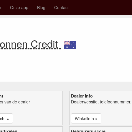
n
Onze app
Blog
Contact
bonnen Credit
ht
Dealer Info
ies van de dealer
Dealerwebsite, telefoonnummer, 
cht »
Winkelinfo »
artikelen
Gebruikers score