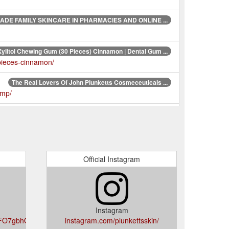
ADE FAMILY SKINCARE IN PHARMACIES AND ONLINE ...
Xylitol Chewing Gum (30 Pieces) Cinnamon | Dental Gum ...
-pieces-cinnamon/
The Real Lovers Of John Plunketts Cosmeceuticals ...
omp/
ead Lice Comb Head Lice Treatment Patent diamond tines
ad-lice-comb/
Official Instagram
Instagram
47FO7gbhODrHaD_wL4Q
instagram.com/plunkettsskin/