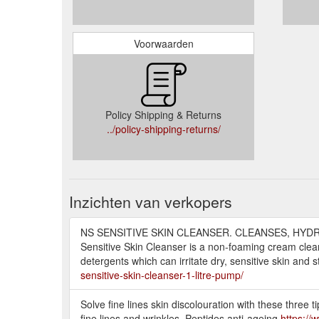
Voorwaarden
Policy Shipping & Returns
../policy-shipping-returns/
Inzichten van verkopers
NS SENSITIVE SKIN CLEANSER. CLEANSES, HYDRATE
Sensitive Skin Cleanser is a non-foaming cream clean
detergents which can irritate dry, sensitive skin and s
sensitive-skin-cleanser-1-litre-pump/
Solve fine lines skin discolouration with these three t
fine lines and wrinkles, Peptides anti-ageing
https://