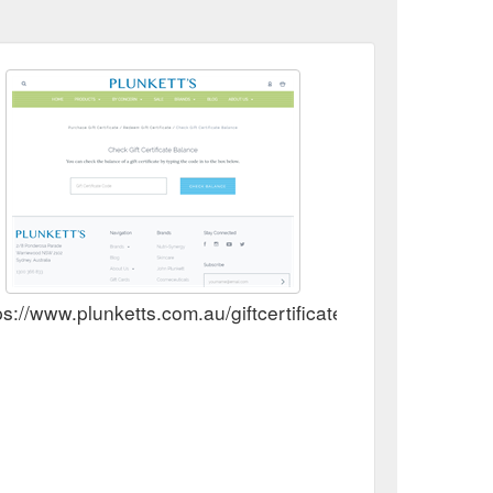
ps://www.plunketts.com.au/giftcertificates.php?action=ba