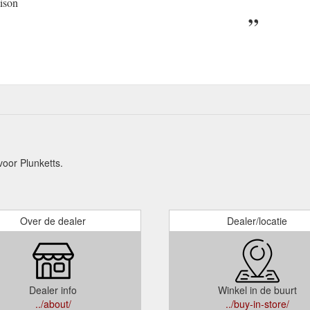
tison
oor Plunketts.
Over de dealer
Dealer/locatie
Dealer info
Winkel in de buurt
../about/
../buy-in-store/