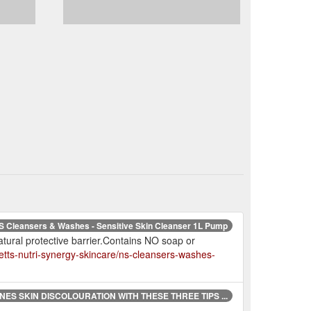
S Cleansers & Washes - Sensitive Skin Cleanser 1L Pump
atural protective barrier.Contains NO soap or
etts-nutri-synergy-skincare/ns-cleansers-washes-
INES SKIN DISCOLOURATION WITH THESE THREE TIPS ...