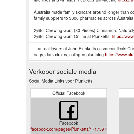
Australia made family skincare around longer than co
family suppliers to 3600 pharmacies across Australi
Xylitol Chewing Gum (30 Pieces) Cinnamon. Naturally
Xylitol Chewing Gum Online at Plunketts.
https://www
The real lovers of John Plunketts cosmeceuticals Co
bags, dark circles, collagen plumping
https://www.plu
HL7 Head Lice Comb Head Lice Treatment Patent diam
Verkoper sociale media
types to remove lice & eggs. Buy online @ Plunketts
Social Media Links voor Plunketts
Official Facebook
Facebook
facebook.com/pages/Plunketts/171739736291090