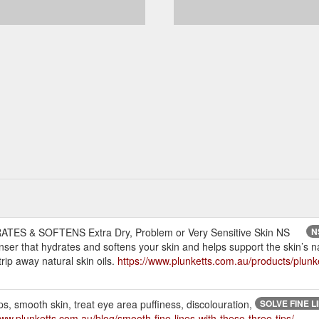
S & SOFTENS Extra Dry, Problem or Very Sensitive Skin NS
N
ser that hydrates and softens your skin and helps support the skin’s n
trip away natural skin oils.
https://www.plunketts.com.au/products/plunk
ips, smooth skin, treat eye area puffiness, discolouration,
SOLVE FINE L
www.plunketts.com.au/blog/smooth-fine-lines-with-these-three-tips/