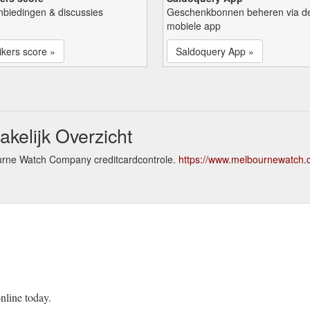
nbiedingen & discussies
Geschenkbonnen beheren via d
mobiele app
kers score »
Saldoquery App »
elijk Overzicht
ourne Watch Company creditcardcontrole.
https://www.melbournewatch.
nline today.