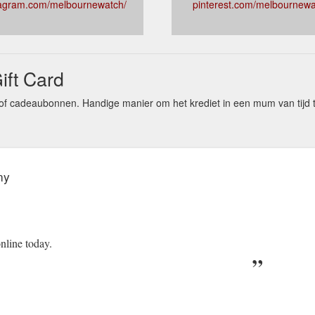
tagram.com/melbournewatch/
pinterest.com/melbournew
ft Card
 cadeaubonnen. Handige manier om het krediet in een mum van tijd
ny
nline today.