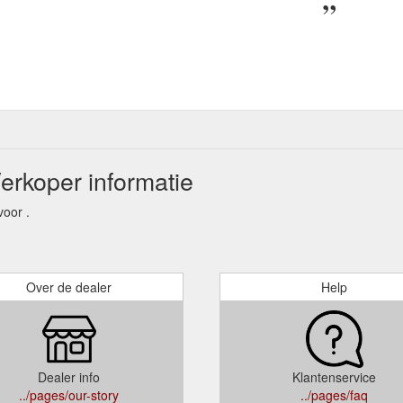
rkoper informatie
oor .
Over de dealer
Help
Dealer info
Klantenservice
../pages/our-story
../pages/faq