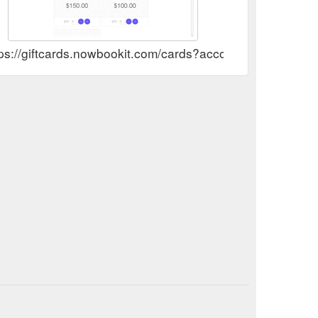
tps://giftcards.nowbookit.com/cards?accountid=2ecdb