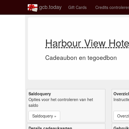
gcb.today
Gift Cards
Credits controlere
Harbour View Hot
Cadeaubon en tegoedbon
Saldoquery
Overzic
Opties voor het controleren van het
Instruct
saldo
Saldoquery »
Overzi
Details cadeaukaarten
Gebruik