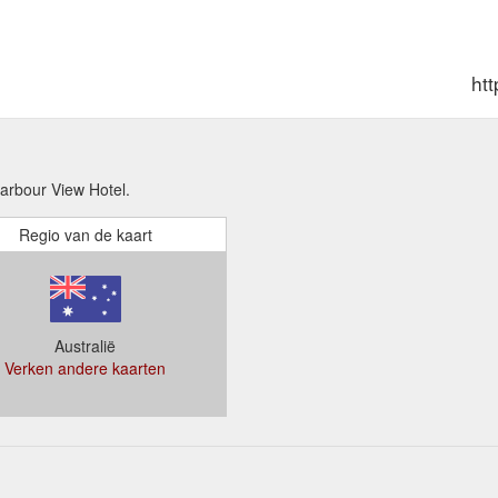
ht
rbour View Hotel.
Regio van de kaart
Australië
Verken andere kaarten
,15,243