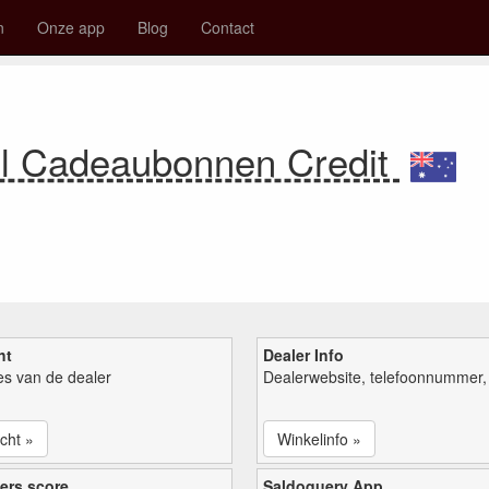
n
Onze app
Blog
Contact
el Cadeaubonnen Credit
ht
Dealer Info
ies van de dealer
Dealerwebsite, telefoonnummer, 
cht »
Winkelinfo »
ers score
Saldoquery App