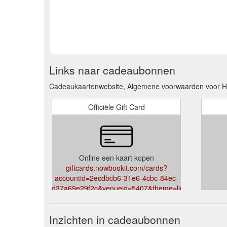
Links naar cadeaubonnen
Cadeaukaartenwebsite, Algemene voorwaarden voor Ha
Officiële Gift Card
Online een kaart kopen
giftcards.nowbookit.com/cards?
accountid=2ecdbcb6-31e6-4cbc-84ec-
d37a69e29f2c&venueid=5407&theme=light&accent=33
Inzichten in cadeaubonnen