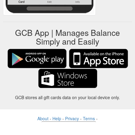
GCB App | Manages Balance
Simply and Easily
GCB stores all gift cards data on your local device only.
About
-
Help
-
Privacy
-
Terms
-
Language
Change
©2012-2024 - Gift Card Balance Today - gcb.today - -au-east