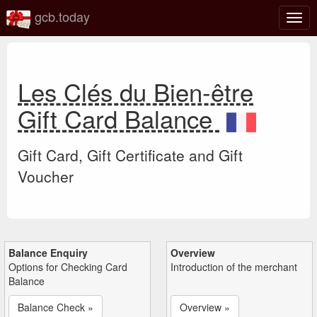
gcb.today
Togg
navig
Les Clés du Bien-être
Gift Card Balance
Gift Card, Gift Certificate and Gift
Voucher
Balance Enquiry
Overview
Options for Checking Card
Introduction of the merchant
Balance
Balance Check »
Overview »