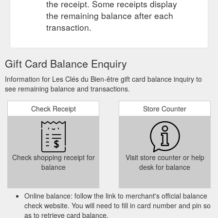
the receipt. Some receipts display
Sportif & Loisir; Planning; Cours Pilates Vidéo; Professionnels;
Contact; Suivre; Des questions ? Vous souhaitez prendre
the remaining balance after each
rendez-vous pour un cours ou un coaching ? Participer à un
transaction.
cours ? ou tout simplement en apprendre plus sur le Sport
Santé ? Aimez ! Partagez ! Votre page Facebook : Les Clés du
Bien-être ...
https://lesclesdubien-etre.fr/contact/
Gift Card Balance Enquiry
Carte Cadeau; Cours &
Vidéos - Les Clés du Bien-être
Information for Les Clés du Bien-être gift card balance inquiry to
Prestations. Cours Pilates; Pratique Sport Santé ; Coaching
see remaining balance and transactions.
Sportif & Loisir; Planning; Cours Pilates Vidéo; Professionnels;
Contact; Suivre; Les Cours en Vidéo. En attendant le retour
Check Receipt
Store Counter
des cours, je vous propose quelques mouvements pour
garder la forme ! Planning des cours collectifs. Voir le
planning. Cours Pilates; Le Sport & ma Santé; Coaching Sport
& Loisir; Carte
https://lesclesdubien-etre.fr/videos/
Check shopping receipt for
Visit store counter or help
Venez nous rejoindre. Contact ·
Planning | Les Clés du Bien-être
balance
desk for balance
Cours Pilates · Le Sport & ma Santé · Coaching Sport & Loisir
· Carte Cadeau Bien être Villé ...
https://lesclesdubien-
etre.fr/planning/
Online balance: follow the link to merchant's official balance
check website. You will need to fill in card number and pin so
Carte Cadeau;
Le Sport & ma Santé - Les Clés du Bien-être
as to retrieve card balance.