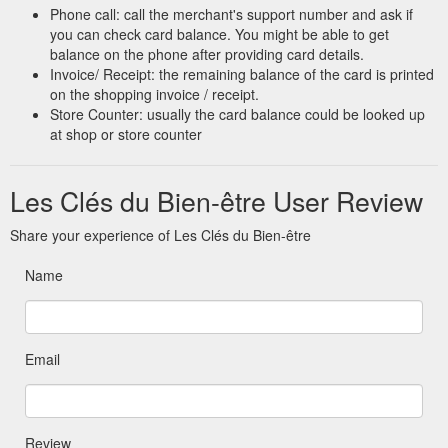
Cours & Prestations. Cours Pilates; Pratique Sport Santé ;
Phone call: call the merchant's support number and ask if
Coaching Sportif & Loisir; Planning; Cours Pilates Vidéo;
you can check card balance. You might be able to get
Professionnels; Contact; Suivre; Le Sport & ma Santé. Je
balance on the phone after providing card details.
m''inscris. Améliorer sa Santé grâce à l’activité physique .
Invoice/ Receipt: the remaining balance of the card is printed
Bilan de forme physique et choix de l’activité physique
on the shopping invoice / receipt.
adaptée. Encourager et Accompagner dans la démarche
Store Counter: usually the card balance could be looked up
d’une reprise durable ...
https://lesclesdubien-etre.fr/le-sport-
at shop or store counter
ma-sante/
Carte Cadeau; Cours &
Mentions Légales - Les Clés du Bien-être
Les Clés du Bien-être User Review
Prestations. Cours Pilates; Pratique Sport Santé ; Coaching
Sportif & Loisir; Planning; Cours Pilates Vidéo; Professionnels;
Share your experience of Les Clés du Bien-être
Contact; Suivre; Mentions Légales. Propriétaire du site.
Direction de la publication : Sandrine Petitjean. Siège Social :
Name
1 route de Neuve Eglise – 67220 Dieffenbach au Val. Email :
contact@lesclesdubien-etre.fr. Téléphone : 06 87 52 45 29 ...
https://lesclesdubien-etre.fr/mentions-legales/
Email
Review