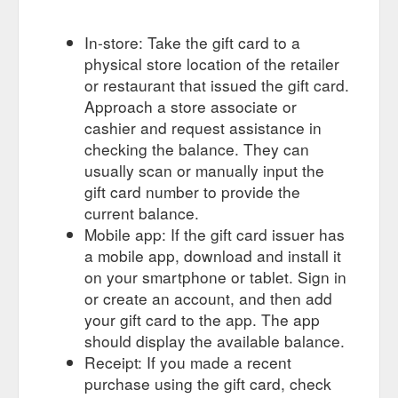
Santé ; Coaching Sportif & Loisir; Planning; Cours Pilates
Vidéo; Professionnels; Contact; Suivre; Cours de Pilates :
In-store: Take the gift card to a
fondamental & douceur Pilates Post-Thérapie Coaching &
physical store location of the retailer
Sport Santé Sport sur ordonnance. Toutes les activités.
or restaurant that issued the gift card.
Adhésion pour 2020-2021. Merci de m’envoyer votre dossier
complet, certificat médical et ...
https://lesclesdubien-etre.fr/
Approach a store associate or
cashier and request assistance in
Retour à la boutique. Cours
Panier | Les Clés du Bien-être
checking the balance. They can
Pilates. Le Sport & ma Santé. Coaching Sport & Loisir. Carte
usually scan or manually input the
Cadeau Bien être Villé.
https://lesclesdubien-etre.fr/panier/
gift card number to provide the
Carte Cadeau; Cours &
Professionnels - Les Clés du Bien-être
current balance.
Prestations. Cours Pilates; Pratique Sport Santé ; Coaching
Mobile app: If the gift card issuer has
Sportif & Loisir; Planning; Cours Pilates Vidéo; Professionnels;
a mobile app, download and install it
Contact; Suivre; Le Bien-Etre en Entreprise. Le Amma Assis.
on your smartphone or tablet. Sign in
Dans votre Entreprise Déplacement à partir de 6 personnes
or create an account, and then add
inscrites Séance de 15 à 20 min = 20€ Quelques informations
sur cette méthode douce parmi d’autres : Le Amma Assis : Cal
your gift card to the app. The app
https://lesclesdubien-etre.fr/professionnels/
should display the available balance.
Receipt: If you made a recent
Carte Cadeau; Cours &
Contact - Les Clés du Bien-être
purchase using the gift card, check
Prestations. Cours Pilates; Pratique Sport Santé ; Coaching