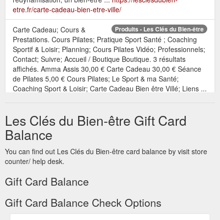
etre.fr/carte-cadeau-bien-etre-ville/
Carte Cadeau; Cours &
Produits - Les Clés du Bien-être
Prestations. Cours Pilates; Pratique Sport Santé ; Coaching
Sportif & Loisir; Planning; Cours Pilates Vidéo; Professionnels;
Contact; Suivre; Accueil / Boutique Boutique. 3 résultats
affichés. Amma Assis 30,00 € Carte Cadeau 30,00 € Séance
de Pilates 5,00 € Cours Pilates; Le Sport & ma Santé;
Coaching Sport & Loisir; Carte Cadeau Bien être Villé; Liens ...
https://lesclesdubien-etre.fr/boutique/
Les Clés du Bien-être Gift Card
Carte Cadeau; Cours &
Les Activités - Les Clés du Bien-être
Prestations. Cours Pilates; Pratique Sport Santé ; Coaching
Balance
Sportif & Loisir; Planning; Cours Pilates Vidéo; Professionnels;
Contact; Suivre; Les Activités Pilates & Pilates Douceur.
You can find out Les Clés du Bien-être card balance by visit store
Pilates. Technique douce du renforcement des muscles
counter/ help desk.
profonds visant au maintien d’une bonne posture, tonicité,
équilibre et souplesse. Le Pilates demande de la
Gift Card Balance
concentration du ...
https://lesclesdubien-etre.fr/les-activites/
Gift Card Balance Check Options
Carte
Pilates Villé - Pilates Dos - Post thérapie - Gym Santé ...
Cadeau; Cours & Prestations. Cours Pilates; Pratique Sport