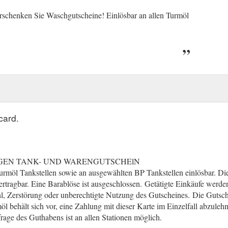
rschenken Sie Waschgutscheine! Einlösbar an allen Turmöl
card.
GEN TANK- UND WARENGUTSCHElN
urmöl Tankstellen sowie an ausgewählten BP Tankstellen einlösbar. Die
rtragbar. Eine Barablöse ist ausgeschlossen.
(gcb.today#86BB1).
Getätigte Einkäufe werd
l, Zerstörung oder unberechtigte Nutzung des Gutscheines.
(gcb.today
Die Gutsche
öl behält sich vor, eine Zahlung mit dieser Karte im Einzelfall abzule
rage des Guthabens ist an allen Stationen möglich.