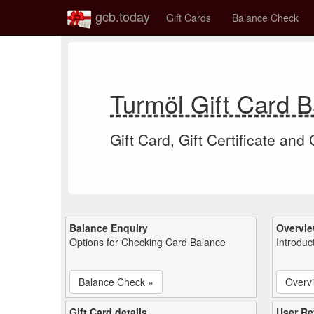
gcb.today
Gift Cards
Balance Check
Turmöl Gift Card 
Gift Card, Gift Certificate and
Balance Enquiry
Overvi
Options for Checking Card Balance
Introduc
Balance Check »
Overv
Gift Card details
User Re