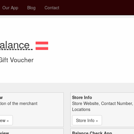
Our App
Blog
Contact
Balance
 Gift Voucher
ew
Store Info
tion of the merchant
Store Website, Contact Number,
Locations
iew »
Store Info »
view
Balance Check App