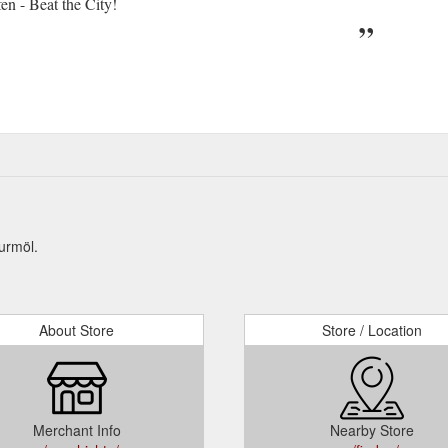
n - Beat the City!
urmöl.
About Store
Store / Location
Merchant Info
Nearby Store