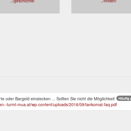
../geschichte/
../finden/
e oder Bargeld einstecken ... Sollten Sie nicht die Möglichkeit
Häufig 
//xn--turml-mua.at/wp-content/uploads/2016/09/tankomat-faq.pdf