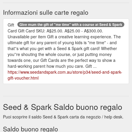
Informazioni sulle carte regalo
Gift
Give mum the gift of "me time" with a course at Seed & Spark
Card Gift Card SKU: A$25.00. A$25.00 - A$300.00.
Unavailable per item Gift a creative learning experience. The
ultimate gift for any parent of young kids is "me time" - and
that''s what you get with a Seed & Spark gift card! Whether
you''re shouting the whole course, or just putting money
towards one, our Gift Cards are the perfect way to show a
hard-working parent how much you care. Gift ...
https://www.seedandspark.com.au/store/p34/seed-and-spark-
gift-voucher.html
Seed & Spark Saldo buono regalo
Puoi scoprire il saldo Seed & Spark carta da negozio / help desk.
Saldo buono regalo