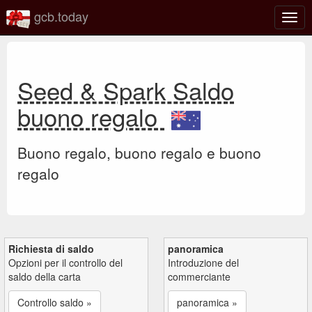
gcb.today
Attiv
o
disat
la
navi
Seed & Spark Saldo
buono regalo
Buono regalo, buono regalo e buono
regalo
Richiesta di saldo
panoramica
Opzioni per il controllo del
Introduzione del
saldo della carta
commerciante
Controllo saldo »
panoramica »