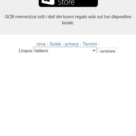
GCB memorizza tutti i dati dei buoni regalo solo sul tuo dispositivo
locale.
circa
-
Guida
-
privacy
-
Termini
-
Lingua
cambiare
©2012-2024 - Gift Card Balance Today - gcb.today - -au-east
Tutti i nomi di prodotti, loghi, marchi e marchi sono di proprietà dei
rispettivi proprietari.
Tutti i nomi di società, prodotti e servizi utilizzati in questo sito Web
sono solo a scopo identificativo.
Il sito web è gestito da una comunità indipendente che non ha alcuna
associazione né approvazione da parte dei rispettivi proprietari di
marchi.
Vi preghiamo di contattarci se avete domande o richieste.