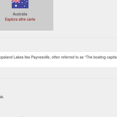
Australia
Esplora altre carte
and Lakes lies Paynesville, often referred to as “The boating capital o
sk.