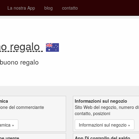
La nostra App
blog
contatto
no regalo
 buono regalo
mica
Informazioni sul negozio
zione del commerciante
Sito Web del negozio, numero di
contatto, posizioni
amica »
Informazioni sul negozio »
ne utente
App Di controllo del saldo