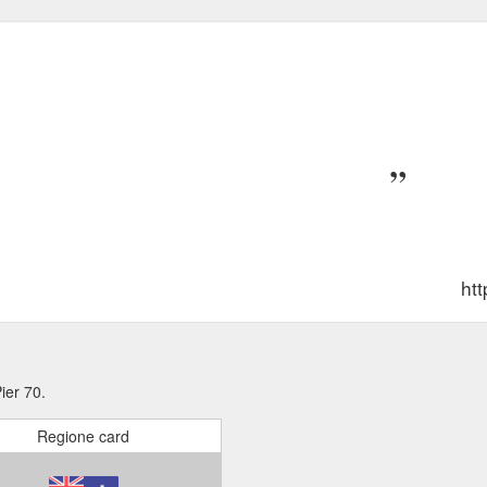
htt
ier 70.
Regione card