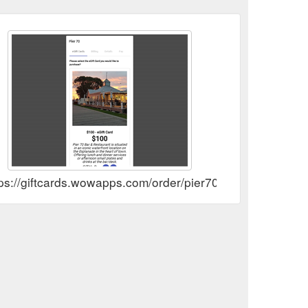
ps://giftcards.wowapps.com/order/pier70?src=link