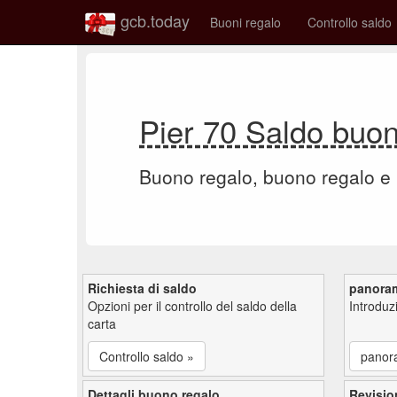
gcb.today
Buoni regalo
Controllo saldo
Pier 70 Saldo buo
Buono regalo, buono regalo e
Richiesta di saldo
panora
Opzioni per il controllo del saldo della
Introdu
carta
Controllo saldo »
panor
Dettagli buono regalo
Revisio