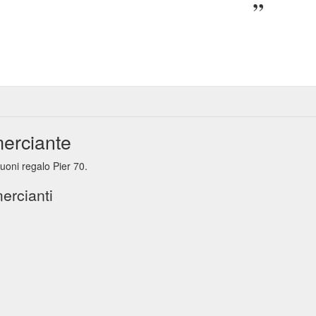
merciante
buoni regalo Pier 70.
ercianti