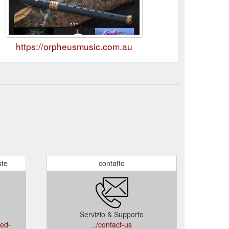
https://orpheusmusic.com.au
ste
contatto
Servizio & Supporto
ked-
../contact-us