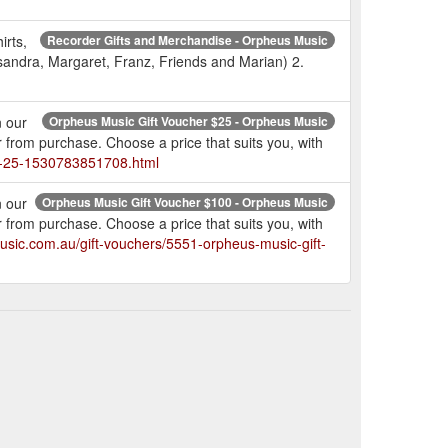
irts,
Recorder Gifts and Merchandise - Orpheus Music
asandra, Margaret, Franz, Friends and Marian) 2.
n our
Orpheus Music Gift Voucher $25 - Orpheus Music
 from purchase. Choose a price that suits you, with
er-25-1530783851708.html
n our
Orpheus Music Gift Voucher $100 - Orpheus Music
 from purchase. Choose a price that suits you, with
usic.com.au/gift-vouchers/5551-orpheus-music-gift-