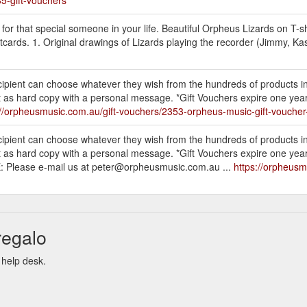
or that special someone in your life. Beautiful Orpheus Lizards on T-sh
cards. 1. Original drawings of Lizards playing the recorder (Jimmy, K
ipient can choose whatever they wish from the hundreds of products i
nt as hard copy with a personal message. *Gift Vouchers expire one year
://orpheusmusic.com.au/gift-vouchers/2353-orpheus-music-gift-vouch
ipient can choose whatever they wish from the hundreds of products i
nt as hard copy with a personal message. *Gift Vouchers expire one year
: Please e-mail us at peter@orpheusmusic.com.au ...
https://orpheusm
regalo
 help desk.