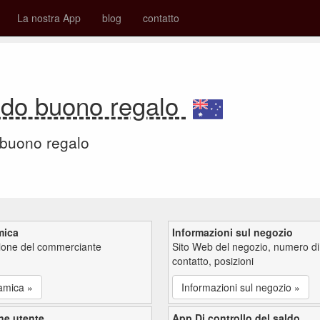
La nostra App
blog
contatto
ldo buono regalo
 buono regalo
mica
Informazioni sul negozio
zione del commerciante
Sito Web del negozio, numero di
contatto, posizioni
amica »
Informazioni sul negozio »
ne utente
App Di controllo del saldo