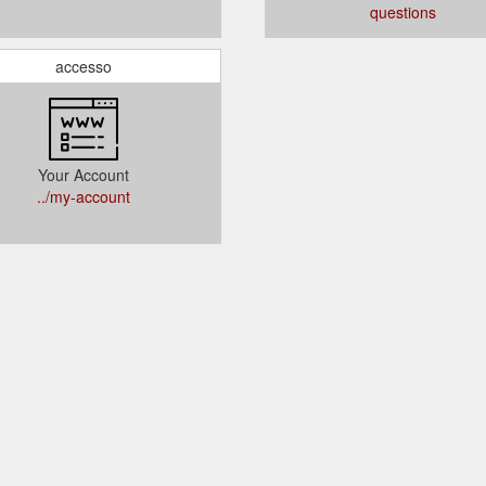
questions
accesso
Your Account
../my-account