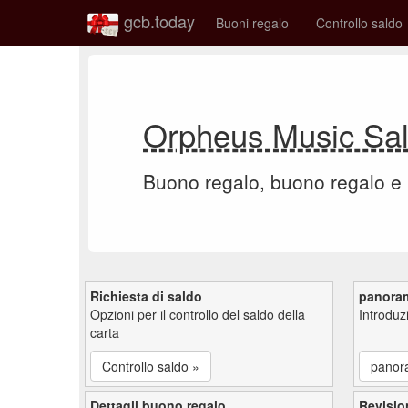
gcb.today
Buoni regalo
Controllo saldo
Orpheus Music Sa
Buono regalo, buono regalo e
Richiesta di saldo
panora
Opzioni per il controllo del saldo della
Introdu
carta
Controllo saldo »
panor
Dettagli buono regalo
Revisio