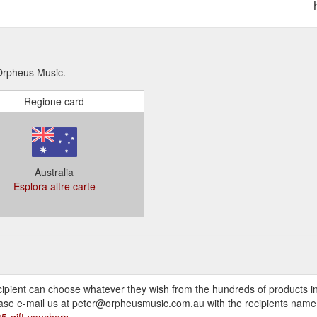
 Orpheus Music.
Regione card
Australia
Esplora altre carte
pient can choose whatever they wish from the hundreds of products in o
ase e-mail us at peter@orpheusmusic.com.au with the recipients name
5-gift-vouchers