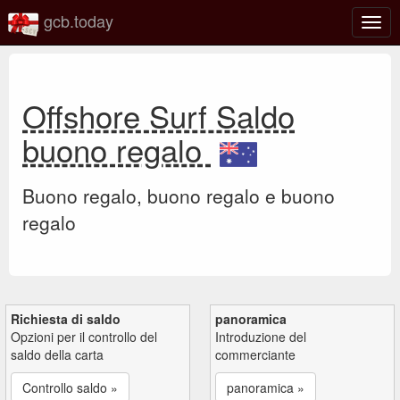
gcb.today
Attiv
o
disat
la
navi
Offshore Surf Saldo
buono regalo
Buono regalo, buono regalo e buono
regalo
Richiesta di saldo
panoramica
Opzioni per il controllo del
Introduzione del
saldo della carta
commerciante
Controllo saldo »
panoramica »