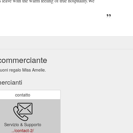
 leave with the warm feeling of true hospitality.We
 commerciante
buoni regalo Miss Amelie.
ercianti
contatto
Servizio & Supporto
../contact-2/