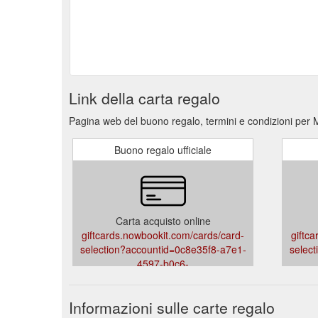
Link della carta regalo
Pagina web del buono regalo, termini e condizioni per 
Buono regalo ufficiale
Carta acquisto online
giftcards.nowbookit.com/cards/card-
giftc
selection?accountid=0c8e35f8-a7e1-
selec
4597-b0c6-
b05dca26ebc4&venueid=4416&theme=dark&accent=2
b05dca
Informazioni sulle carte regalo