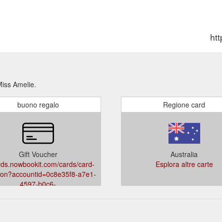
ht
Miss Amelie.
buono regalo
Regione card
Gift Voucher
Australia
ards.nowbookit.com/cards/card-
Esplora altre carte
tion?accountid=0c8e35f8-a7e1-
4597-b0c6-
32,25,93
26ebc4&venueid=4416&theme=dark&accent=232,25,93