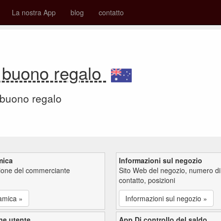
La nostra App
blog
contatto
 buono regalo
 buono regalo
mica
Informazioni sul negozio
zione del commerciante
Sito Web del negozio, numero di
contatto, posizioni
amica »
Informazioni sul negozio »
ne utente
App Di controllo del saldo