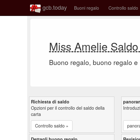
gcb.today
Buoni regalo
Controllo saldo
Miss Amelie Saldo
Buono regalo, buono regalo e
Richiesta di saldo
panora
Opzioni per il controllo del saldo della
Introdu
carta
Controllo saldo »
panor
Dettagli buono regalo
Revisio