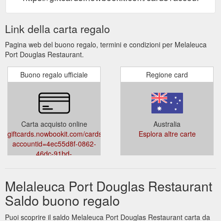
Link della carta regalo
Pagina web del buono regalo, termini e condizioni per Melaleuca
Port Douglas Restaurant.
Buono regalo ufficiale
Regione card
Carta acquisto online
Australia
giftcards.nowbookit.com/cards?
Esplora altre carte
accountid=4ec55d8f-0862-
46dc-91bd-
60af66166ca0&venueid=3177&theme=light&accent=157,157,157
Melaleuca Port Douglas Restaurant
Saldo buono regalo
Puoi scoprire il saldo Melaleuca Port Douglas Restaurant carta da