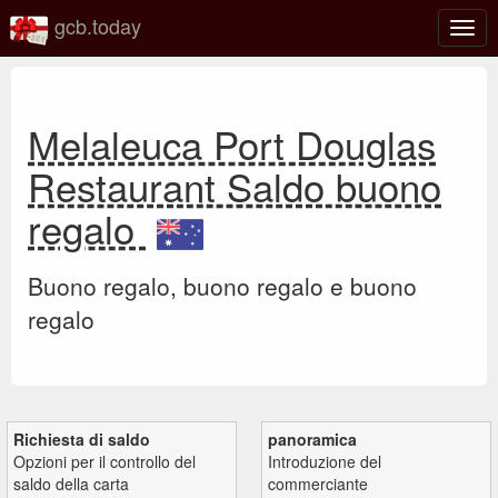
gcb.today
Attiv
o
disat
la
navi
Melaleuca Port Douglas
Restaurant Saldo buono
regalo
Buono regalo, buono regalo e buono
regalo
Richiesta di saldo
panoramica
Opzioni per il controllo del
Introduzione del
saldo della carta
commerciante