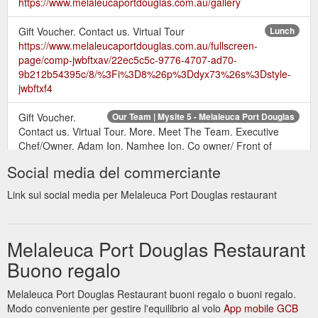
https://www.melaleucaportdouglas.com.au/gallery
Gift Voucher. Contact us. Virtual Tour
Lunch
https://www.melaleucaportdouglas.com.au/fullscreen-
page/comp-jwbftxav/22ec5c5c-9776-4707-ad70-
9b212b54395c/8/%3Fi%3D8%26p%3Ddyx73%26s%3Dstyle-
jwbftxf4
Gift Voucher.
Our Team | Mysite 5 - Melaleuca Port Douglas
Contact us. Virtual Tour. More. Meet The Team. Executive
Chef/Owner. Adam Ion. Namhee Ion. Co owner/ Front of
House ...
https://www.melaleucaportdouglas.com.au/our-team
Social media del commerciante
Link sui social media per Melaleuca Port Douglas restaurant
Melaleuca Port Douglas Restaurant
Buono regalo
Melaleuca Port Douglas Restaurant buoni regalo o buoni regalo.
Modo conveniente per gestire l'equilibrio al volo
App mobile GCB