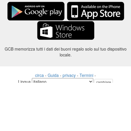
GCB memorizza tutti i dati dei buoni regalo solo sul tuo dispositivo
locale.
circa
-
Guida
-
privacy
-
Termini
-
Lingua
cambiare
©2012-2024 - Gift Card Balance Today - gcb.today - -au-east
Tutti i nomi di prodotti, loghi, marchi e marchi sono di proprietà dei
rispettivi proprietari.
Tutti i nomi di società, prodotti e servizi utilizzati in questo sito Web