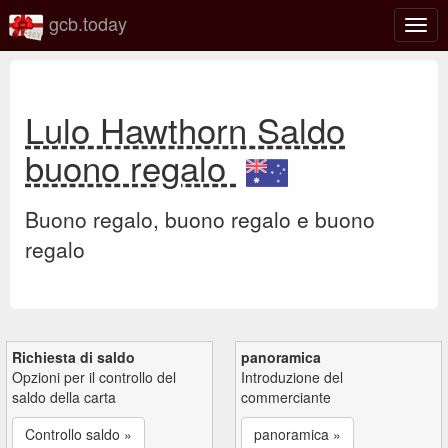
gcb.today
Attiv
o
disat
la
navi
Lulo Hawthorn Saldo
buono regalo
Buono regalo, buono regalo e buono
regalo
Richiesta di saldo
panoramica
Opzioni per il controllo del
Introduzione del
saldo della carta
commerciante
Controllo saldo »
panoramica »