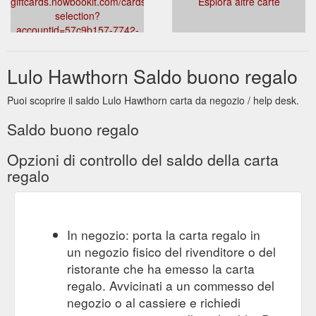
giftcards.nowbookit.com/cards/card-
Esplora altre carte
selection?
accountid=57c9b157-7742-
4076-8cfd-
75ebb325b59b&venueid=1098&theme=light&accent=0,0,0
Lulo Hawthorn Saldo buono regalo
Puoi scoprire il saldo Lulo Hawthorn carta da negozio / help desk.
Saldo buono regalo
Opzioni di controllo del saldo della carta
regalo
In negozio: porta la carta regalo in
un negozio fisico del rivenditore o del
ristorante che ha emesso la carta
regalo. Avvicinati a un commesso del
negozio o al cassiere e richiedi