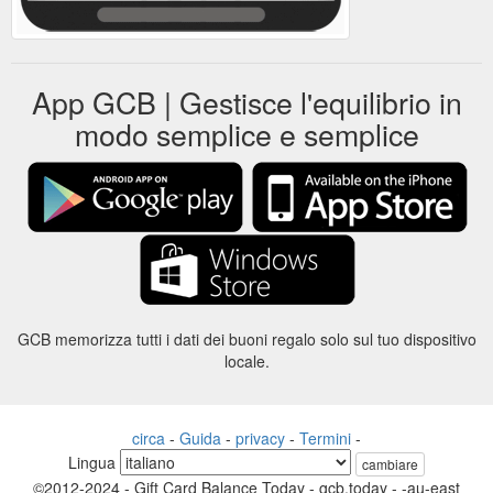
App GCB | Gestisce l'equilibrio in
modo semplice e semplice
GCB memorizza tutti i dati dei buoni regalo solo sul tuo dispositivo
locale.
circa
-
Guida
-
privacy
-
Termini
-
Lingua
cambiare
©2012-2024 - Gift Card Balance Today - gcb.today - -au-east