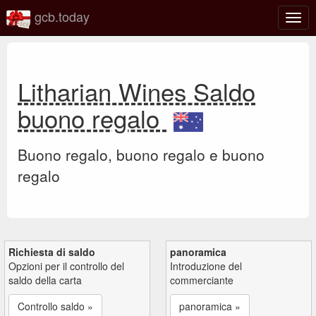
gcb.today
Attiv
o
disat
la
navi
Litharian Wines Saldo
buono regalo
Buono regalo, buono regalo e buono
regalo
Richiesta di saldo
panoramica
Opzioni per il controllo del
Introduzione del
saldo della carta
commerciante
Controllo saldo »
panoramica »