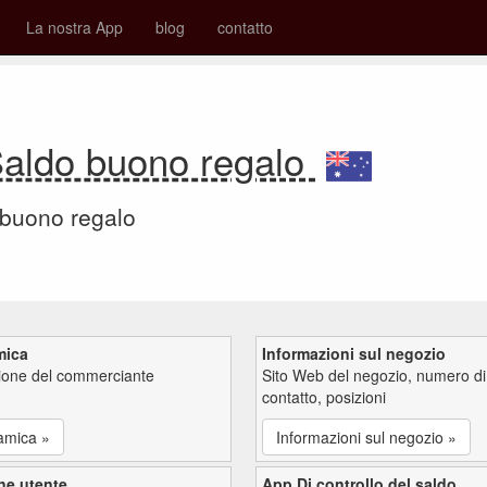
La nostra App
blog
contatto
ldo buono regalo
 buono regalo
mica
Informazioni sul negozio
zione del commerciante
Sito Web del negozio, numero di
contatto, posizioni
amica »
Informazioni sul negozio »
ne utente
App Di controllo del saldo