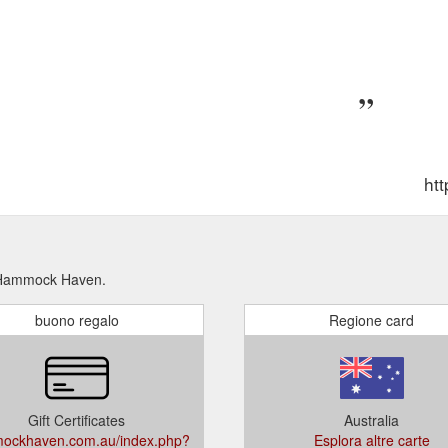
ht
r Hammock Haven.
buono regalo
Regione card
Gift Certificates
Australia
ockhaven.com.au/index.php?
Esplora altre carte