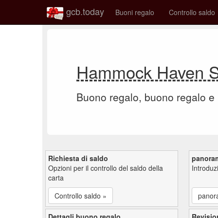
gcb.today
Buoni regalo
Controllo saldo
Hammock Haven Sa
Buono regalo, buono regalo e
Richiesta di saldo
panora
Opzioni per il controllo del saldo della
Introdu
carta
Controllo saldo »
panor
Dettagli buono regalo
Revisio