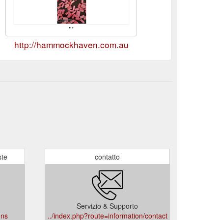
http://hammockhaven.com.au
ste
contatto
Servizio & Supporto
ons
../index.php?route=information/contact