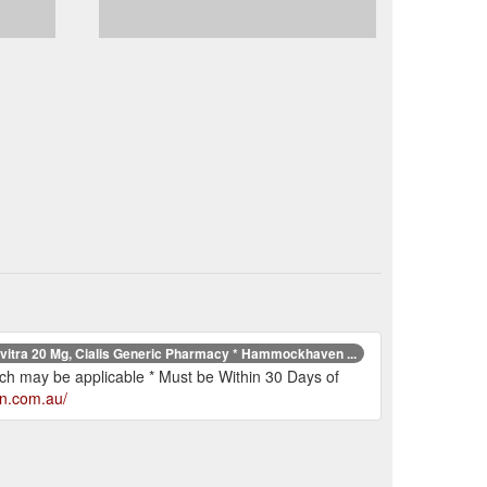
vitra 20 Mg, Cialis Generic Pharmacy * Hammockhaven ...
which may be applicable * Must be Within 30 Days of
n.com.au/